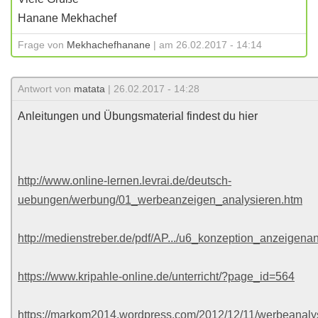
Hanane Mekhachef
Frage von
Mekhachefhanane
| am 26.02.2017 - 14:14
Antwort von
matata
| 26.02.2017 - 14:28
Anleitungen und Übungsmaterial findest du hier
http://www.online-lernen.levrai.de/deutsch-
uebungen/werbung/01_werbeanzeigen_analysieren.htm
http://medienstreber.de/pdf/AP.../u6_konzeption_anzeige
https://www.kripahle-online.de/unterricht/?page_id=564
https://markom2014.wordpress.com/2012/12/11/werbeanalys