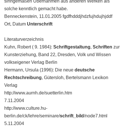
sinngemäßen Übernahmen aus anderen Werken als
solche kenntlich gemacht habe.
Benneckenstein, 11.01.2005 fgdfhdddjhdzfujhdujhjddf
Ort, Datum
Unterschrift
Literaturverzeichnis
Kuhn, Robert ( 9. 1984):
Schriftgestaltung
,
Schriften
zur
Kunsterziehung, Band 22, Dresden, Volk und Wissen
volkseigener Verlag Berlin
Hermann, Ursula (1996): Die neue
deutsche
Rechtschreibung
, Gütersloh, Bertelsmann Lexikon
Verlag
http://www.aurnh.de/suetterlin.htm
7.11.2004
http://www.culture.hu-
berlin.de/ck/lehre/seminare/
schrift_bild
/node7.html
5.11.2004