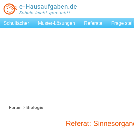
Schulfächer
Muster-Lösungen
Referate
Frage stel
Forum
>
Biologie
Referat: Sinnesorgane