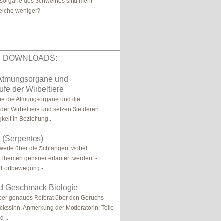
sorgane des Schweines sind mehr
elche weniger?
E DOWNLOADS:
 Atmungsorgane und
ufe der Wirbeltiere
ie die Atmungsorgane und die
 der Wirbeltiere und setzen Sie deren
gkeit in Beziehung..
 (Serpentes)
werte über die Schlangen, wobei
Themen genauer erläutert werden: -
 Fortbewegung - ..
d Geschmack Biologie
aber genaues Referat über den Geruchs-
kssinn. Anmerkung der Moderatorin: Teile
d ..