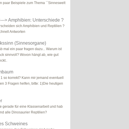
ein paar Beispiele zum Thema ``Sinneswelt
<---> Amphibien: Unterschiede ?
rscheiden sich Amphibien und Reptilien ?
chnell Antworten
ssinn (Sinnesorgane)
hab mal ein paar fragen dazu... Warum ist
ck sinnvoll? Wovon hängt ab, wie gut
ckt..
mmbaum
t 1 so korrekt? Kann mir jemand eventuell
en 3 Fragen helfen, bitte: 1)Die heutigen
r
rne gerade für eine Klassenarbeit und hab
ind alle Dinosaurier Reptilien?
des Schweines