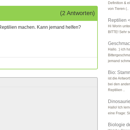
Definition & 
von Tieren (..
(2 Antworten)
Reptilien 
Hi Worin unte
 Reptilien machen. Kann jemand helfen?
BITTE! Sehr s
Geschmack
Hallo. :) ich 
Bittergeschma
jemand schme
Bio: Sta
ist die Antwor
bei den ander
Reptilien ..
Dinosaurie
Hallo! Ich le
eine Frage: S
Biologie 