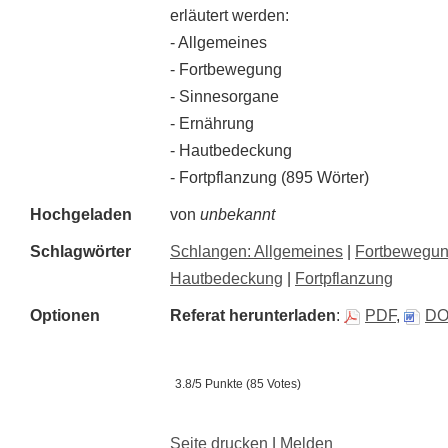
erläutert werden:
- Allgemeines
- Fortbewegung
- Sinnesorgane
- Ernährung
- Hautbedeckung
- Fortpflanzung (895 Wörter)
Hochgeladen
von
unbekannt
Schlagwörter
Schlangen: Allgemeines
|
Fortbewegu
Hautbedeckung
|
Fortpflanzung
Optionen
Referat herunterladen
:
PDF
,
D
3.8/5 Punkte (85 Votes)
Seite drucken
|
Melden