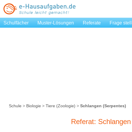
Schulfächer
Muster-Lösungen
Referate
Frage stel
Schule
>
Biologie
>
Tiere (Zoologie)
>
Schlangen (Serpentes)
Referat: Schlangen