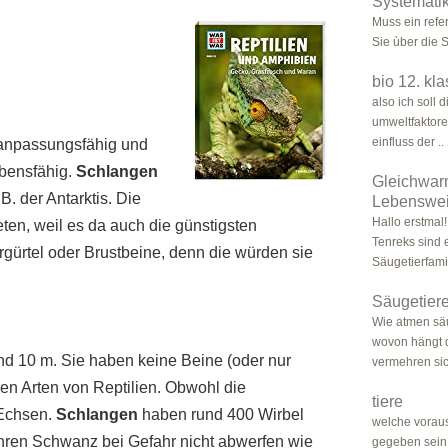
Systematik
Muss ein refe
Sie ùber die 
bio 12. kl
also ich soll
umweltfaktore
einfluss der ..
t anpassungsfähig und
bensfähig.
Schlangen
Gleichwar
B. der Antarktis. Die
Lebenswe
Hallo erstmal!
ieten, weil es da auch die günstigsten
Tenreks sind
gürtel oder Brustbeine, denn die würden sie
Säugetierfamili
Säugetier
Wie atmen säu
wovon hängt d
d 10 m. Sie haben keine Beine (oder nur
vermehren sich
ren Arten von Reptilien. Obwohl die
tiere
 Echsen.
Schlangen
haben rund 400 Wirbel
welche vorau
hren Schwanz bei Gefahr nicht abwerfen wie
gegeben sein 