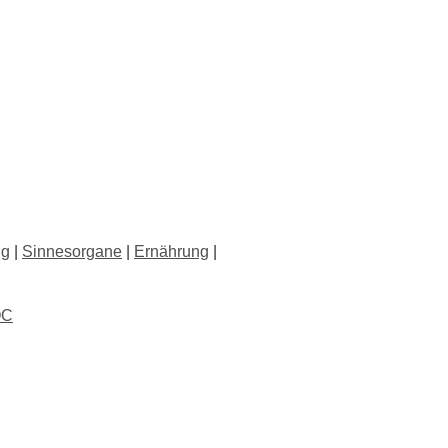
ng
|
Sinnesorgane
|
Ernährung
|
OC