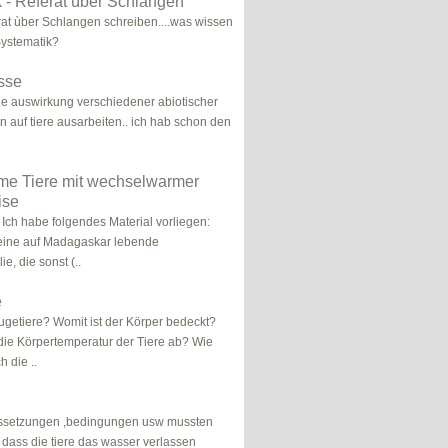
 - Referat über Schlangen
rat ùber Schlangen schreiben....was wissen
Systematik?
asse
 die auswirkung verschiedener abiotischer
n auf tiere ausarbeiten.. ich hab schon den
me Tiere mit wechselwarmer
ise
 Ich habe folgendes Material vorliegen:
 eine auf Madagaskar lebende
e, die sonst (..
e
getiere? Womit ist der Körper bedeckt?
ie Körpertemperatur der Tiere ab? Wie
 die ..
ssetzungen ,bedingungen usw mussten
dass die tiere das wasser verlassen