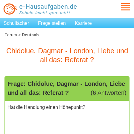
Schulfächer
Frage stellen
Karriere
Forum
>
Deutsch
Chidolue, Dagmar - London, Liebe und
all das: Referat ?
Frage: Chidolue, Dagmar - London, Liebe
und all das: Referat ?
(6 Antworten)
Hat die Handlung einen Höhepunkt?