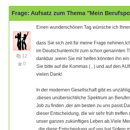
Frage: Aufsatz zum Thema "Mein Berufspor
Einen wunderschönen Tag wünsche ich Ihnen
dass Sie sich zeit für meine Frage nehmen.I
im Deutschunterricht zum schon genannten T
12
dankbar ,wenn Sie mir helfen könnten ihn ei
0
Sie bitte auf die Kommas ( , ) und auf den 
vielen Dank!
In der modernen Gesellschaft gibt es unzähli
,dieses unübersichtilche Spektrum an Beruf
Job zu finden ,der am besten zu uns passt.Da
dieser Entscheidung, die wir sehr früh treffe
unser ganzes zukünftiges Leben ab.Viele Men
, die diese Entscheidung auf uns hat.Sofern 