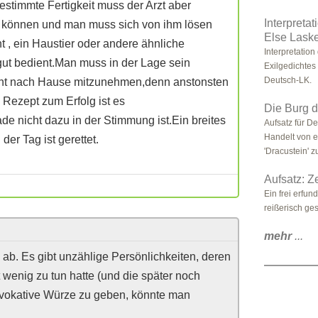
estimmte Fertigkeit muss der Arzt aber
Interpreta
 können und man muss sich von ihm lösen
Else Laske
, ein Haustier oder andere ähnliche
Interpretatio
ut bedient.Man muss in der Lage sein
Exilgedichtes
Deutsch-LK.
 nicht nach Hause mitzunehmen,denn anstonsten
Rezept zum Erfolg ist es
Die Burg 
ade nicht dazu in der Stimmung ist.Ein breites
Aufsatz für D
Handelt von 
der Tag ist gerettet.
'Dracustein' z
Aufsatz: Ze
Ein frei erfu
reißerisch gest
mehr
...
ab. Es gibt unzählige Persönlichkeiten, deren
 wenig zu tun hatte (und die später noch
ovokative Würze zu geben, könnte man