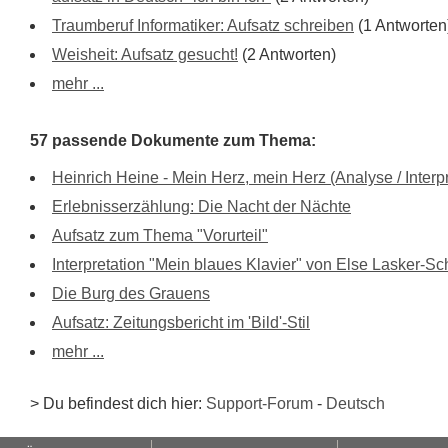
Traumberuf Informatiker: Aufsatz schreiben
(1 Antworten
Weisheit: Aufsatz gesucht!
(2 Antworten)
mehr ...
57 passende Dokumente zum Thema:
Heinrich Heine - Mein Herz, mein Herz (Analyse / Interpr
Erlebnisserzählung: Die Nacht der Nächte
Aufsatz zum Thema "Vorurteil"
Interpretation "Mein blaues Klavier" von Else Lasker-Sc
Die Burg des Grauens
Aufsatz: Zeitungsbericht im 'Bild'-Stil
mehr ...
> Du befindest dich hier:
Support-Forum
-
Deutsch