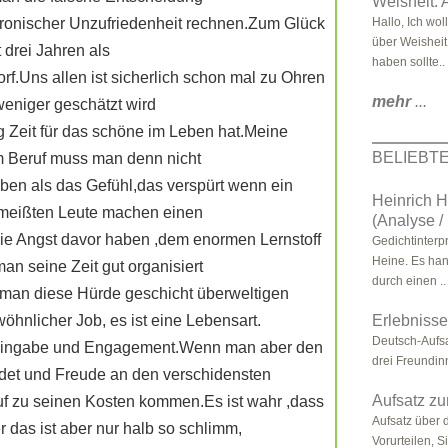
Weisheit: 
chronischer Unzufriedenheit rechnen.Zum Glück
Hallo, Ich wol
über Weisheit
t drei Jahren als
haben sollte..
rf.Uns allen ist sicherlich schon mal zu Ohren
mehr
...
eniger geschätzt wird
g Zeit für das schöne im Leben hat.Meine
BELIEBT
m Beruf muss man denn nicht
eben als das Gefühl,das verspürt wenn ein
Heinrich H
e meißten Leute machen einen
(Analyse / 
ie Angst davor haben ,dem enormen Lernstoff
Gedichtinterp
Heine. Es han
an seine Zeit gut organisiert
durch einen ..
 man diese Hürde geschicht überweltigen
wöhnlicher Job, es ist eine Lebensart.
Erlebnisse
Deutsch-Aufs
n Hingabe und Engagement.Wenn man aber den
drei Freundi
ndet und Freude an den verschidensten
Aufsatz zu
uf zu seinen Kosten kommen.Es ist wahr ,dass
Aufsatz über d
das ist aber nur halb so schlimm,
Vorurteilen, 