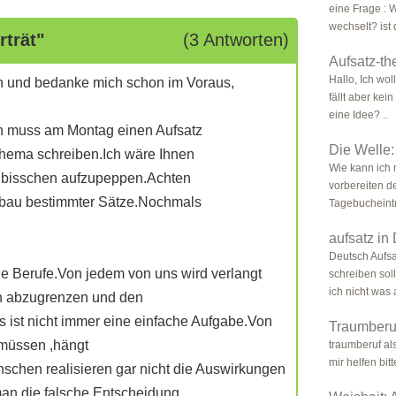
eine Frage : 
wechselt? ist 
trät"
(3 Antworten)
Aufsatz-t
Hallo, Ich wol
 und bedanke mich schon im Voraus,
fällt aber kei
eine Idee? ..
ch muss am Montag einen Aufsatz
Die Welle:
hema schreiben.Ich wäre Ihnen
Wie kann ich 
n bisschen aufzupeppen.Achten
vorbereiten d
AUfbau bestimmter Sätze.Nochmals
Tagebucheintr
aufsatz in 
Deutsch Aufsat
ge Berufe.Von jedem von uns wird verlangt
schreiben sol
ich nicht was a
en abzugrenzen und den
s ist nicht immer eine einfache Aufgabe.Von
Traumberuf
n müssen ,hängt
traumberuf al
mir helfen bitt
schen realisieren gar nicht die Auswirkungen
man die falsche Entscheidung