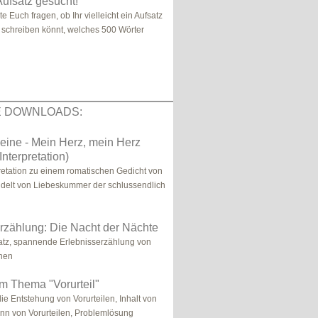
Aufsatz gesucht!
lte Euch fragen, ob Ihr vielleicht ein Aufsatz
 schreiben könnt, welches 500 Wörter
E DOWNLOADS:
eine - Mein Herz, mein Herz
Interpretation)
retation zu einem romatischen Gedicht von
delt von Liebeskummer der schlussendlich
rzählung: Die Nacht der Nächte
atz, spannende Erlebnisserzählung von
nnen
m Thema "Vorurteil"
ie Entstehung von Vorurteilen, Inhalt von
Sinn von Vorurteilen, Problemlösung