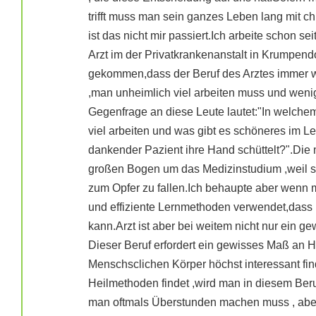
trifft muss man sein ganzes Leben lang mit 
ist das nicht mir passiert.Ich arbeite schon sei
Arzt im der Privatkrankenanstalt in Krumpendo
gekommen,dass der Beruf des Arztes immer w
,man unheimlich viel arbeiten muss und weni
Gegenfrage an diese Leute lautet:"In welche
viel arbeiten und was gibt es schöneres im L
dankender Pazient ihre Hand schüttelt?".Di
großen Bogen um das Medizinstudium ,weil s
zum Opfer zu fallen.Ich behaupte aber wenn m
und effiziente Lernmethoden verwendet,dass
kann.Arzt ist aber bei weitem nicht nur ein ge
Dieser Beruf erfordert ein gewisses Maß a
Menschsclichen Körper höchst interessant fi
Heilmethoden findet ,wird man in diesem Ber
man oftmals Überstunden machen muss , aber 