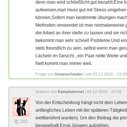
denn man wird schließlicht gut bezahlt.Eine b
aufweisen,man muss gut mit Stress umgehen
können.Sofern man bestimmte übungen macht 
Methoden verwendet ist man normalerweise g
die Arbeit an ihrer stelle zu lassen und sie
bekommt man sehr schnell Probleme.Und ein 
stets freundlich zu sein, selbst wenn man ger
Lächeln im Gesicht , ein Paar nette Worte und 
Nett kommt man immer weit.
Frage von
bizepsschwabo
| am 03.12.2016 - 13:20
Antwort von
Kampfsemmel
| 04.12.2016 - 20:18
Von der Entscheidung hängt nicht dein Leben 
anfängliches Leben mit der späteren Tätigkeit
weltberühmt wurden). Um den Beitrag die pr
282
beispielhaft Ernst Jüngers aufzählen.