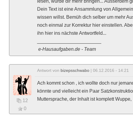
lesen, würde dir mehr bringen... Ausserdem g
Dein Text ist eine Ansammlung von Allgemei
wissen willst. Bemüh dich selber um mehr Au
noch einmal zur Korrektur hier einstellen. Ab
ihn hier ins nächste Antwortfeld...
________________________
e-Hausaufgaben.de - Team
Antwort von
bizepsschwabo
| 06.12.2016 - 14:21
Ach kommt schon , ich wollte doch nur jemande
könnte und vielleicht ein Paar Satzkonstrukti
Muttersprache, der Inhalt ist komplett Wuppe,
12
0