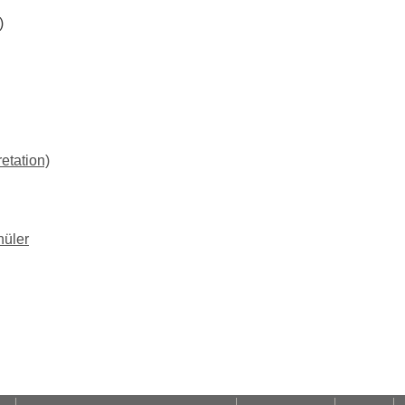
)
etation)
hüler