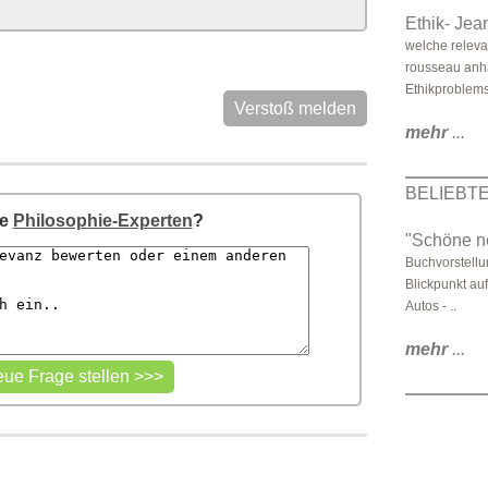
Ethik- Je
welche releva
rousseau anh
Ethikproblem
Verstoß melden
mehr
...
BELIEBT
re
Philosophie-Experten
?
"Schöne n
Buchvorstellu
Blickpunkt auf
Autos - ..
mehr
...