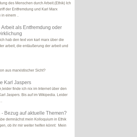
ung des Menschen durch Arbeit.(Ethik) Ich
iff der Entfremdung und Karl Marx
in einem ..
- Arbeit als Entfremdung oder
irklichung
 ich hab den text von karl marx über die
er arbeit, die entäußerung der arbeit und
ion aus marxistischer Sicht?
e Karl Jaspers
leider finde ich nix im Internet über den
arl Jaspers. Bis auf im Wikipedia. Leider
..
 - Bezug auf aktuelle Themen?
abe demnächst mein Kolloquium in Ethik
gen, ob ihr mir weiter helfen könnt: Mein