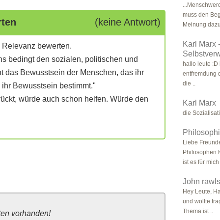
...Menschwerd
muss den Begr
rten
(keine Antwort)
Meinung dazu 
Karl Marx 
e Relevanz bewerten.
Selbstverw
s bedingt den sozialen, politischen und
hallo leute :D
ht das Bewusstsein der Menschen, das ihr
entfremdung d
die ..
s ihr Bewusstsein bestimmt."
rückt, würde auch schon helfen. Würde den
Karl Marx
die Sozialisat
Philosophi
Liebe Freunde,
Philosophen K
ist es für mich 
John rawls
Hey Leute, H
und wollte fra
Thema ist ..
ten vorhanden!