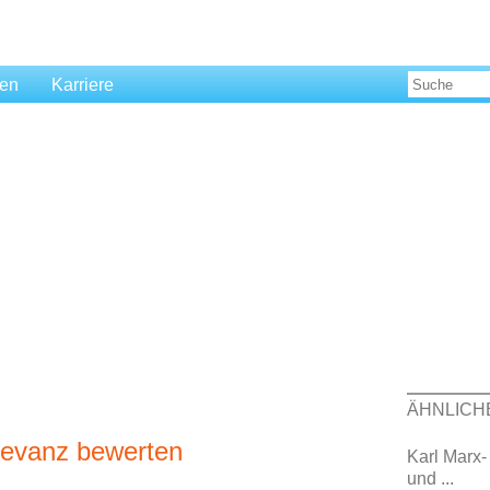
len
Karriere
ÄHNLICH
elevanz bewerten
Karl Marx-
und ...