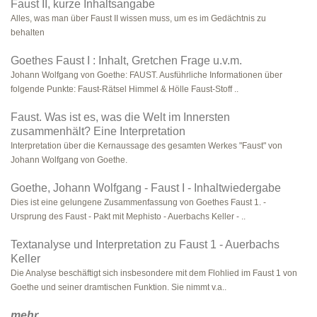
Faust II, kurze Inhaltsangabe
Alles, was man über Faust II wissen muss, um es im Gedächtnis zu
behalten
Goethes Faust I : Inhalt, Gretchen Frage u.v.m.
Johann Wolfgang von Goethe: FAUST. Ausführliche Informationen über
folgende Punkte: Faust-Rätsel Himmel & Hölle Faust-Stoff ..
Faust. Was ist es, was die Welt im Innersten
zusammenhält? Eine Interpretation
Interpretation über die Kernaussage des gesamten Werkes "Faust" von
Johann Wolfgang von Goethe.
Goethe, Johann Wolfgang - Faust I - Inhaltwiedergabe
Dies ist eine gelungene Zusammenfassung von Goethes Faust 1. -
Ursprung des Faust - Pakt mit Mephisto - Auerbachs Keller - ..
Textanalyse und Interpretation zu Faust 1 - Auerbachs
Keller
Die Analyse beschäftigt sich insbesondere mit dem Flohlied im Faust 1 von
Goethe und seiner dramtischen Funktion. Sie nimmt v.a..
mehr
...