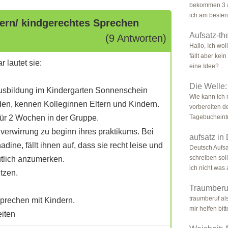
bekommen 3 a
ich am besten 
ern/ kindgerechtes Sprechen
Aufsatz-t
(9 Antworten)
Hallo, Ich wol
fällt aber kei
 lautet sie:
eine Idee? ..
Die Welle:
 ausbildung im Kindergarten Sonnenschein
Wie kann ich 
den, kennen Kolleginnen Eltern und Kindern.
vorbereiten d
 für 2 Wochen in der Gruppe.
Tagebucheintr
 verwirrung zu beginn ihres praktikums. Bei
aufsatz in 
ine, fällt ihnen auf, dass sie recht leise und
Deutsch Aufsat
schreiben sol
eutlich anzumerken.
ich nicht was a
tzen.
Traumberuf
traumberuf al
Sprechen mit Kindern.
mir helfen bitt
iten