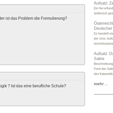
Aufsatz: Ze
Ein frei erfu
reißerisch gest
der ist das Problem die Formulierung?
Österreich
Deutscher
Es handelt vo
der Unis. Auf
verschlossene
Aufsatz: D
Satire
Beschreibung 
Form der Sati
des Kabaretts.
mehr
...
ik ? Ist das eine berufliche Schule?