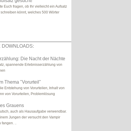
Aufsatz gesucht!
lte Euch fragen, ob Ihr vielleicht ein Aufsatz
 schreiben könnt, welches 500 Wörter
E DOWNLOADS:
rzählung: Die Nacht der Nächte
atz, spannende Erlebnisserzählung von
nnen
m Thema "Vorurteil"
ie Entstehung von Vorurteilen, Inhalt von
Sinn von Vorurteilen, Problemlösung
des Grauens
eutsch, auch als Hausaufgabe verwendbar.
einem Jungen der versucht den Vampir
u fangen. ..