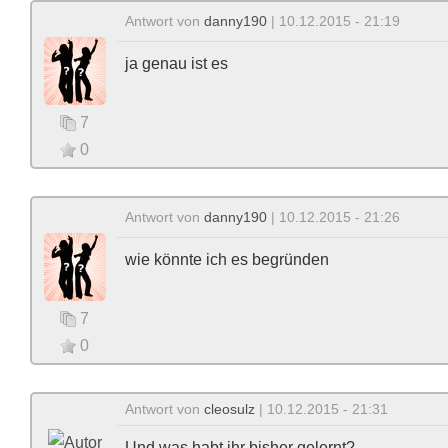
Antwort von
danny190
| 10.12.2015 - 21:19
ja genau ist es
7
0
Antwort von
danny190
| 10.12.2015 - 21:26
wie könnte ich es begründen
7
0
Antwort von
cleosulz
| 10.12.2015 - 21:31
Und was habt ihr bisher gelernt?