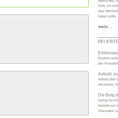
Weisheit: 
Hallo, Ich wol
über Weisheit
haben sollte..
mehr
...
BELIEBT
Erlebnisse
Deutsch-Aufs
drei Freundi
Aufsatz zu
Aufsatz über d
Vorurteilen, 
Die Burg 
Aufsatz für D
Handelt von 
'Dracustein' z