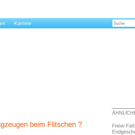
len
Karriere
ÄHNLICH
ugzeugen beim Flitschen ?
Freier Fal
Endgeschw