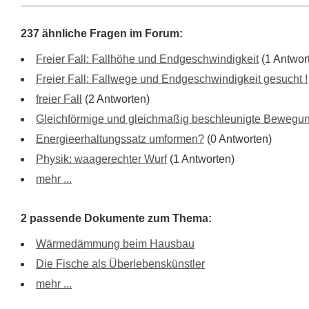
237 ähnliche Fragen im Forum:
Freier Fall: Fallhöhe und Endgeschwindigkeit
(1 Antwor
Freier Fall: Fallwege und Endgeschwindigkeit gesucht !
freier Fall
(2 Antworten)
Gleichförmige und gleichmaßig beschleunigte Bewegu
Energieerhaltungssatz umformen?
(0 Antworten)
Physik: waagerechter Wurf
(1 Antworten)
mehr ...
2 passende Dokumente zum Thema:
Wärmedämmung beim Hausbau
Die Fische als Überlebenskünstler
mehr ...