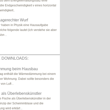
 aus dem Energieerhaltungssatz eine
 die Endgeschwindigkeit v eines horizontal
windigkeit..
agerechter Wurf
r haben in Physik eine Hausaufgabe
he folgende lautet (ich verstehe sie aber
Von ..
E DOWNLOADS:
mung beim Hausbau
trag enthält die Wärmedämmung bei einem
er Wohnung. Dabei sollte besonders die
von Luft ..
 als Überlebenskünstler
e Fische als Überlebenskünstler in der
rinzip der Schwimmblase und die
ng wird erklärt ..