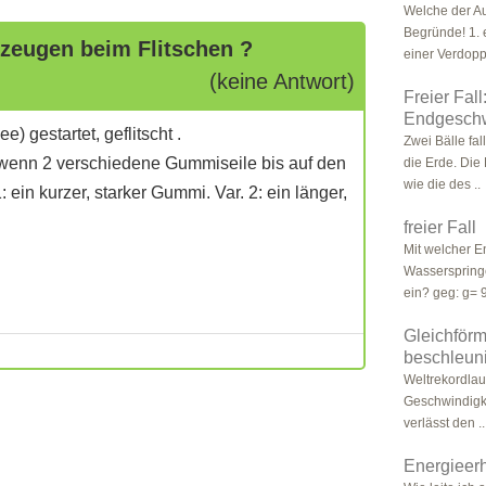
Welche der Aus
Begründe! 1. 
zeugen beim Flitschen ?
einer Verdopp
(keine Antwort)
Freier Fal
Endgeschwi
 gestartet, geflitscht .
Zwei Bälle fal
 wenn 2 verschiedene Gummiseile bis auf den
die Erde. Die 
wie die des ..
ein kurzer, starker Gummi. Var. 2: ein länger,
freier Fall
Mit welcher E
Wasserspring
ein? geg: g= 9
Gleichför
beschleun
Weltrekordlau
Geschwindigke
verlässt den ..
Energieer