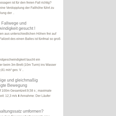
sagen ist für den freien Fall richtig?
eine Verdopplung der Fallhöhe führt zu
lung der ..
l: Fallwege und
ndigkeit gesucht !
len aus unterschiedlichen Höhen frei auf
Fallzeit des einen Balles ist fünfmal so groß
ndgeschwindigkeit taucht ein
er beim 3m Brett (10m Turm) ins Wasser
,81 m/s² ges: V ..
mige und gleichmaßig
igte Bewegung
f 100m Gesamtzeit:9,58 s ; maximale
it: 12,3 m/s ⬇️ Annahme: Der Läufer
haltungssatz umformen?