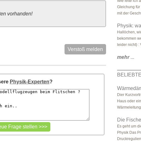
Wie leite ich
Gleichung für
ten vorhanden!
mit der Gesch
Physik: wa
Hallöchen, wi
bekommen welc
leider nicht) : 
Verstoß melden
mehr
...
BELIEBT
sere
Physik-Experten
?
Wärmedäm
Dier Kurzvor
Haus oder ein
Wärmeleitung 
Die Fische
Es geht um di
Physik Das P
Druckregulieru