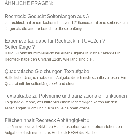
ÄHNLICHE FRAGEN:
Rechteck: Gesucht Seitenlängen aus A
ein rechteck hat einen flächeninhalt von 1216cmquadrat eine seite ist 6cm
länger als die andere berechne die seitenlänge
Extremwertaufgabe für Rechteck mit U=12cm?
Seitenlänge ?
Hallo :) Könnt ihr mir vielleicht bei einer Aufgabe in Mathe helfen?! Ein
Rechteck habe den Umfang 12cm. Wie lang sind die ..
Quadratische Gleichungen Texaufgabe
Hallo liebe User, ich habe eine Aufgabe die ich nicht schaffe zu lösen. Ein
Quadrat mit der seitenlänge x+3 und einem ..
Textaufgabe zu Polynome und ganzrationale Funktionen
Folgende Aufgabe, wer hilft? Aus einem rechteckigen karton mit den
seitenlängen 30cm und 40cm soll eine oben offene ..
Flächeninhalt Rechteck Abhängigkeit x
http://i.imgur.com/qf9RjkC.jpg Hallo ausgehen von der oben stehenden
Aufgabe soll ich nun für das Rechteck EFGH die Fläche ..