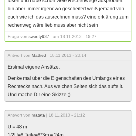
lösen und habe schon viele Rechenwege ausprobiert
bin aber immer irgendwo gescheitert weiß jemand von
euch wie ich das ausrechnen muss? eine erklärung zum
rechenweg wäre lieb muss aber nicht sein
Frage von
sweety937
| am 18.11.2013 - 19:27
Antwort von
Mathe3
| 18.11.2013 - 20:14
Erstmal eigene Ansätze.
Denke mal über die Eigenschaften des Umfangs eines
Rechtecks nach. Aus welchen Seiten sich das aufteilt.
Und mache Dir eine Skizze.;)
Antwort von
matata
| 18.11.2013 - 21:12
U = 48 m
1/2U=8 Teile=8*3m = 24m