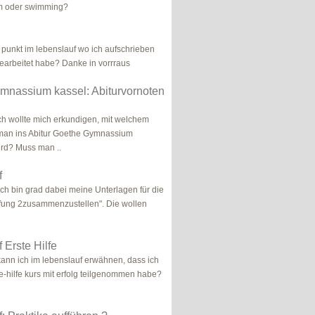
im oder swimming?
r punkt im lebenslauf wo ich aufschrieben
earbeitet habe? Danke in vorrraus
mnassium kassel: Abiturvornoten
ich wollte mich erkundigen, mit welchem
 man ins Abitur Goethe Gymnassium
d? Muss man ..
f
ich bin grad dabei meine Unterlagen für die
fung 2zusammenzustellen". Die wollen
 Erste Hilfe
 kann ich im lebenslauf erwähnen, dass ich
e-hilfe kurs mit erfolg teilgenommen habe?