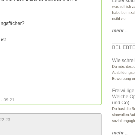
Lebenslauf
was soll ich z
habe beim zah
nciht viel ..
fungsfächer?
mehr
...
ist.
BELIEBT
Wie schre
Du möchtest d
Ausbildungsp
Bewerbung erf
Freiwillig
Welche Op
 - 09:21
und Co)
Du hast die S
sinnvollen A
 22:23
sozial engagie
mehr
...