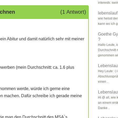
interests: sw
echnen
(1 Antwort)
lebenslauf
wie heisst de
kann wo ich g
Goethe Gy
ein Abitur und damit natürlich sehr mit meiner
?
Hallo Leute, 
Durchschnitt
genommen wir
Lebenslau
ewerben (mein Durchschnitt: ca. 1.6 plus
Hey Leute :-) 
Abschlussprü
einen ..
genommen werde, würde ich gerne eine
Lebenslauf
en machen. Dafür schreibe ich gerade meine
Hi @ all, wie
an einem erst
Danke ..
, wie man den Durchschnitt des MSA`s