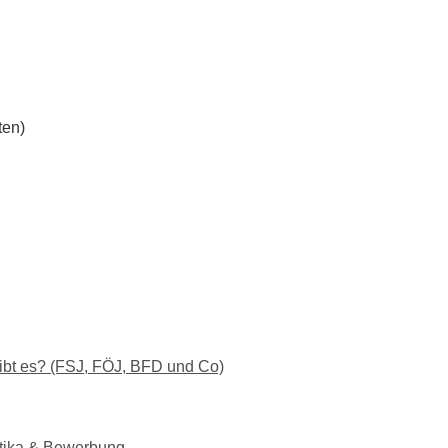
ten)
gibt es? (FSJ, FÖJ, BFD und Co)
ktika & Bewerbung