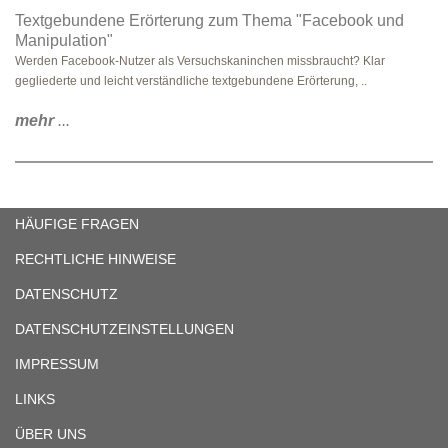
Textgebundene Erörterung zum Thema "Facebook und
Manipulation"
Werden Facebook-Nutzer als Versuchskaninchen missbraucht? Klar
gegliederte und leicht verständliche textgebundene Erörterung, ..
mehr
...
HÄUFIGE FRAGEN
RECHTLICHE HINWEISE
DATENSCHUTZ
DATENSCHUTZEINSTELLUNGEN
IMPRESSUM
LINKS
ÜBER UNS