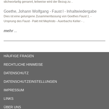
stichwortartig genannt, teilweise wird der Bezug zu ..
Goethe, Johann Wolfgang - Faust I - Inhaltwiedergabe
Dies ist eine gelungene Zusammenfassung von Goethes Faust 1. -
Ursprung des Faust - Pakt mit Mephisto - Auerbachs Keller - ..
mehr
...
HÄUFIGE FRAGEN
RECHTLICHE HINWEISE
DATENSCHUTZ
DATENSCHUTZEINSTELLUNGEN
IMPRESSUM
LINKS
ÜBER UNS