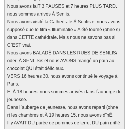
Nous avons faiT 3 PAUSES et 7 heures PLUS TARD,
nous sommes arrivés À Senlis.
Nous avons visité la Cathedrale À Senlis et nous avons
supposé que le film « Illuminatie » A été tourné (ohne s)
dans CETTE cathédrale. Mais nous ne savons pas si
C`EST vrai.
Nous avons BALADÉ DANS LES RUES DE SENLIS/
oder: À SENLISis et nous AVONS mangé un pain au
chocolat QUI était délicieux.
VERS 16 heures 30, nous avons continué le voyage à
Paris.
Et À 18 heures, nous sommes arrivés dans l`auberge de
jeunesse.
Dans l`auberge de jeunesse, nous avons réparti (ohne
r) les chambres et À 19 heures 15, nous avons dînÉ.
Il y AVAIT DU purée de pommes de terre, DU pain grillé