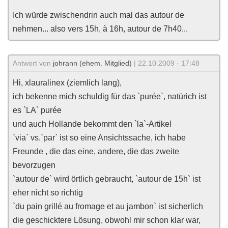
Ich würde zwischendrin auch mal das autour de
nehmen... also vers 15h, à 16h, autour de 7h40...
Antwort von
johrann (ehem. Mitglied)
| 22.10.2009 - 17:48
Hi, xlauralinex (ziemlich lang),
ich bekenne mich schuldig für das `purée`, natürich ist
es `LA` purée
und auch Hollande bekommt den `la`-Artikel
`via` vs.`par` ist so eine Ansichtssache, ich habe
Freunde , die das eine, andere, die das zweite
bevorzugen
`autour de` wird örtlich gebraucht, `autour de 15h` ist
eher nicht so richtig
`du pain grillé au fromage et au jambon` ist sicherlich
die geschicktere Lösung, obwohl mir schon klar war,