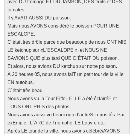
avec DU fromage ET DU JAMBON, DES fruits et DES
tomates.
Il y AVAIT AUSSI DU poisson.
Mais nous AVONS considéré le poisson POUR UNE
ESCALOPE.
C`était très drôle parce que beaucoup de nous ONT MIS
LE ketchup sur «L`ESCALOPE », et NOUS NE
SAVIONS QUE plus tard QUE C`ÉTAIT DU poisson.
Et alors, nous avions DU ketchup sur notre poisson.
À 20 heures 05, nous avons faiT un petit tour de la ville
EN autobus.
C`était très beau.
Nous avons vu la Tour Eiffel. ELLE a été éclairéE et
TOUS ONT PRIS des photos.
Nous avons aussi vu beaucoup d’autreS curiosités. Par
exEmple : L`ARC de Triomphe, LE Louvre etc.
Après LE tour de la ville, nous avons célébré/AVONS