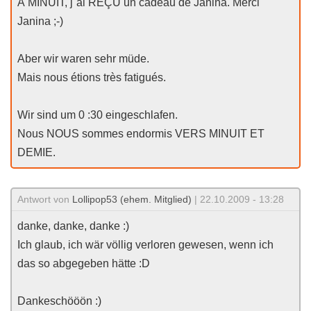
À MINUIT, j`ai REÇU un cadeau de Janina. Merci
Janina ;-)
Aber wir waren sehr müde.
Mais nous étions très fatigués.
Wir sind um 0 :30 eingeschlafen.
Nous NOUS sommes endormis VERS MINUIT ET
DEMIE.
Antwort von
Lollipop53 (ehem. Mitglied)
| 22.10.2009 - 13:28
danke, danke, danke :)
Ich glaub, ich wär völlig verloren gewesen, wenn ich
das so abgegeben hätte :D
Dankeschööön :)