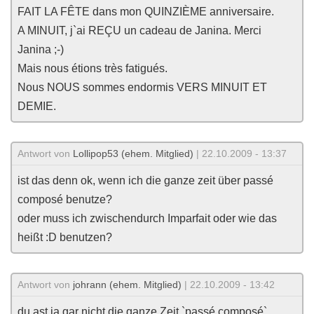
FAIT LA FÊTE dans mon QUINZIÈME anniversaire.
A MINUIT, j`ai REÇU un cadeau de Janina. Merci
Janina ;-)
Mais nous étions très fatigués.
Nous NOUS sommes endormis VERS MINUIT ET
DEMIE.
Antwort von
Lollipop53 (ehem. Mitglied)
| 22.10.2009 - 13:37
ist das denn ok, wenn ich die ganze zeit über passé
composé benutze?
oder muss ich zwischendurch Imparfait oder wie das
heißt :D benutzen?
Antwort von
johrann (ehem. Mitglied)
| 22.10.2009 - 13:42
du ast ja gar nicht die ganze Zeit `passé composé`