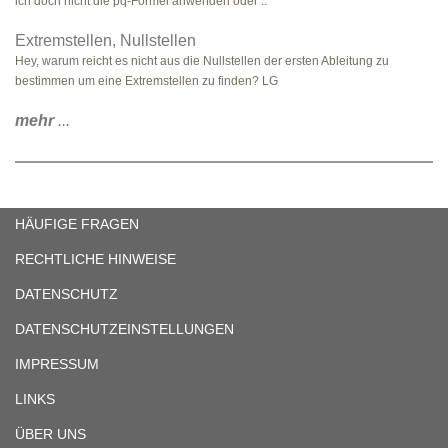
ich doch nicht die pq-Formel anwenden oder ..
Extremstellen, Nullstellen
Hey, warum reicht es nicht aus die Nullstellen der ersten Ableitung zu
bestimmen um eine Extremstellen zu finden? LG
mehr
...
HÄUFIGE FRAGEN
RECHTLICHE HINWEISE
DATENSCHUTZ
DATENSCHUTZEINSTELLUNGEN
IMPRESSUM
LINKS
ÜBER UNS