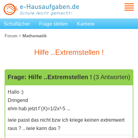
Schulfächer
Frage stellen
Karriere
Forum
>
Mathematik
Hilfe ..Extremstellen !
Frage: Hilfe ..Extremstellen !
(3 Antworten)
Hallo :)
Dringend
ehm hab jetzt f`(X)=1/2x³-5 ...
iwie passt das nicht bzw ich kriege keinen extremwert
raus ? .. iwie kann das ?