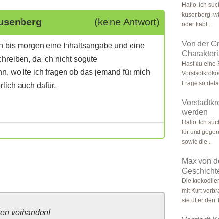
Hallo, ich suc
kusenberg. wis
Kusenberg
(keine Antwort)
oder habt ..
Von der Gr
h bis morgen eine Inhaltsangabe und eine
Charakteri
chreiben, da ich nicht sogute
Hast du eine 
, wollte ich fragen ob das jemand für mich
Vorstadtkroko
Frage so detail
lich auch dafür.
Vorstadtkro
werden
Hallo, Ich su
für und gegen
sowie die ..
Max von de
Geschicht
Die krokodile
mit Kurt verb
sie über den T
ten vorhanden!