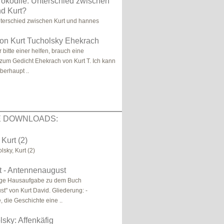
rokodile: Unterschied zwischen
d Kurt?
nterschied zwischen Kurt und hannes
tion Kurt Tucholsky Ehekrach
 bitte einer helfen, brauch eine
n zum Gedicht Ehekrach von Kurt T. Ich kann
berhaupt ..
E DOWNLOADS:
Kurt (2)
lsky, Kurt (2)
t - Antennenaugust
tige Hausaufgabe zu dem Buch
t" von Kurt David. Gliederung: -
, die Geschichte eine ..
lsky: Affenkäfig