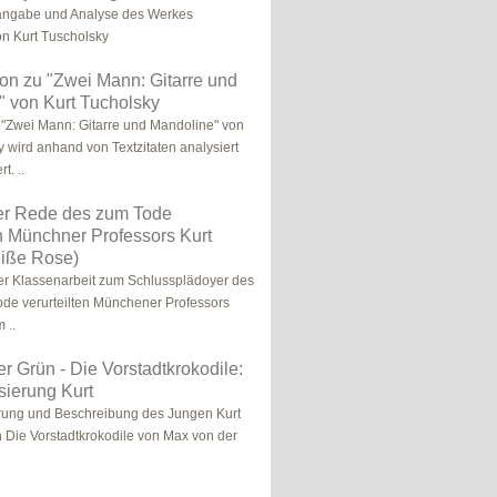
sangabe und Analyse des Werkes
von Kurt Tuscholsky
tion zu "Zwei Mann: Gitarre und
 von Kurt Tucholsky
 "Zwei Mann: Gitarre und Mandoline" von
y wird anhand von Textzitaten analysiert
t. ..
er Rede des zum Tode
en Münchner Professors Kurt
iße Rose)
er Klassenarbeit zum Schlussplädoyer des
ode verurteilten Münchener Professors
 ..
r Grün - Die Vorstadtkrokodile:
sierung Kurt
erung und Beschreibung des Jungen Kurt
Die Vorstadtkrokodile von Max von der