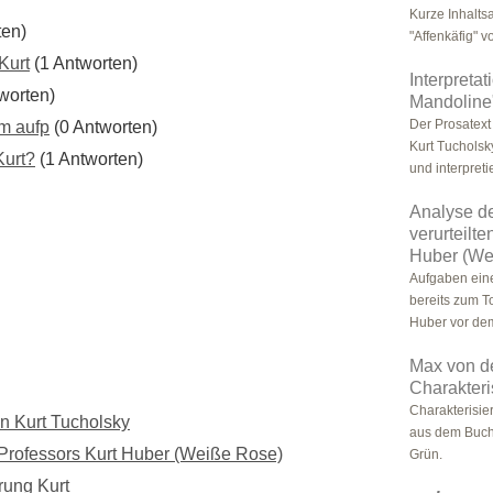
Kurze Inhalt
ten)
"Affenkäfig" 
Kurt
(1 Antworten)
Interpreta
worten)
Mandoline"
Der Prosatext
om aufp
(0 Antworten)
Kurt Tucholsk
Kurt?
(1 Antworten)
und interpretier
Analyse d
verurteilt
Huber (We
Aufgaben ein
bereits zum T
Huber vor dem
Max von de
Charakteri
Charakterisi
on Kurt Tucholsky
aus dem Buch 
Professors Kurt Huber (Weiße Rose)
Grün.
rung Kurt