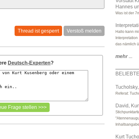
Vorstadt K
Hannes un
Was ist der 7
Interpreta
Thread ist gesperrt
Verstoß melden
Hallo kann mir
Interpretatio
das nämlich ü
mehr
...
sere
Deutsch-Experten
?
BELIEBT
Tucholsky, 
Referat: Tucho
David, Kur
Stichpunktar
"Atennenaugus
Inhaltsangabe
Kurt Tucho