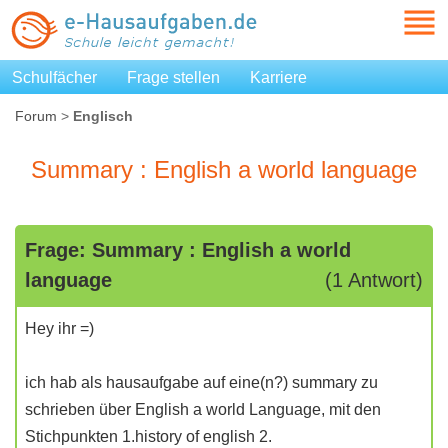
Schulfächer
Frage stellen
Karriere
Forum
>
Englisch
Summary : English a world language
Frage: Summary : English a world
language
(1 Antwort)
Hey ihr =)
ich hab als hausaufgabe auf eine(n?) summary zu
schrieben über English a world Language, mit den
Stichpunkten 1.history of english 2.