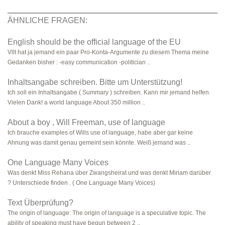
ÄHNLICHE FRAGEN:
English should be the official language of the EU
Vllt hat ja jemand ein paar Pro-Konta-Argumente zu diesem Thema meine
Gedanken bisher : -easy communication -politician ..
Inhaltsangabe schreiben. Bitte um Unterstützung!
Ich soll ein Inhaltsangabe ( Summary ) schreiben. Kann mir jemand helfen.
Vielen Dank! a world language About 350 million ..
About a boy , Will Freeman, use of language
Ich brauche examples of Wills use of language, habe aber gar keine
Ahnung was damit genau gemeint sein könnte. Weiß jemand was ..
One Language Many Voices
Was denkt Miss Rehana über Zwangsheirat und was denkt Miriam darüber
? Unterschiede finden . ( One Language Many Voices)
Text Überprüfung?
The origin of language: The origin of language is a speculative topic. The
ability of speaking must have begun between 2 ..