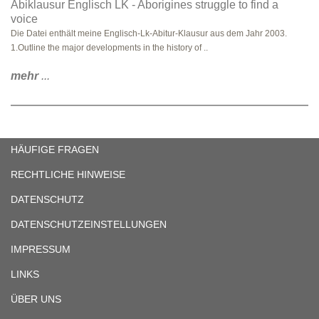
Abiklausur Englisch LK - Aborigines struggle to find a
voice
Die Datei enthält meine Englisch-Lk-Abitur-Klausur aus dem Jahr 2003.
1.Outline the major developments in the history of ..
mehr
...
HÄUFIGE FRAGEN
RECHTLICHE HINWEISE
DATENSCHUTZ
DATENSCHUTZEINSTELLUNGEN
IMPRESSUM
LINKS
ÜBER UNS