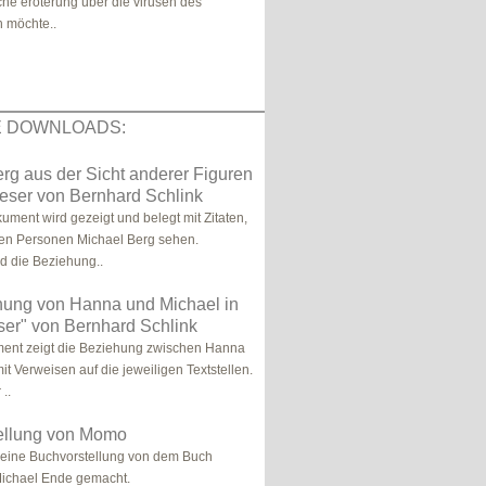
sche eröterung über die virusen des
h möchte..
E DOWNLOADS:
rg aus der Sicht anderer Figuren
leser von Bernhard Schlink
ument wird gezeigt und belegt mit Zitaten,
ren Personen Michael Berg sehen.
d die Beziehung..
hung von Hanna und Michael in
ser" von Bernhard Schlink
ent zeigt die Beziehung zwischen Hanna
t Verweisen auf die jeweiligen Textstellen.
 ..
ellung von Momo
 eine Buchvorstellung von dem Buch
ichael Ende gemacht.