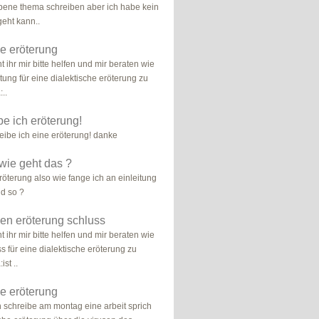
ene thema schreiben aber ich habe kein
geht kann..
he eröterung
t ihr mir bitte helfen und mir beraten wie
itung für eine dialektische eröterung zu
..
be ich eröterung!
reibe ich eine eröterung! danke
wie geht das ?
röterung also wie fange ich an einleitung
d so ?
hen eröterung schluss
t ihr mir bitte helfen und mir beraten wie
s für eine dialektische eröterung zu
st ..
he eröterung
ch schreibe am montag eine arbeit sprich