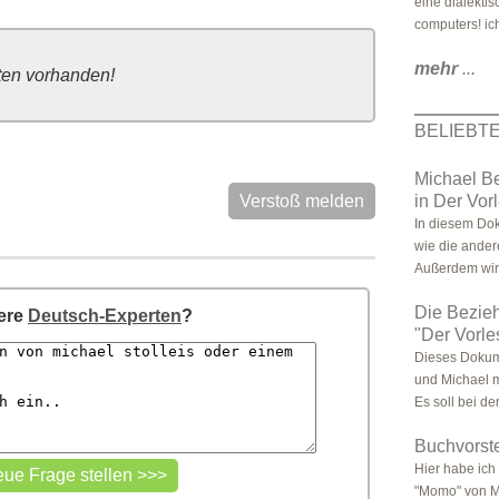
eine dialekti
computers! ic
mehr
...
ten vorhanden!
BELIEBT
Michael Be
Verstoß melden
in Der Vor
In diesem Dok
wie die ande
Außerdem wir
Die Bezie
sere
Deutsch-Experten
?
"Der Vorle
Dieses Dokum
und Michael mi
Es soll bei der
Buchvorst
Hier habe ich
"Momo" von M