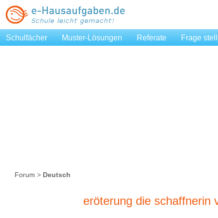
Schulfächer
Muster-Lösungen
Referate
Frage stel
Forum
>
Deutsch
eröterung die schaffnerin 