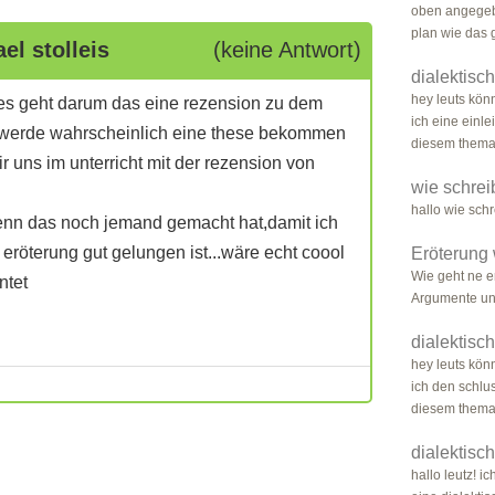
oben angegeb
plan wie das 
el stolleis
(keine Antwort)
dialektisc
hey leuts könn
.es geht darum das eine rezension zu dem
ich eine einle
ch werde wahrscheinlich eine these bekommen
diesem thema:
 uns im unterricht mit der rezension von
wie schrei
hallo wie sch
l wenn das noch jemand gemacht hat,damit ich
eröterung gut gelungen ist...wäre echt coool
Eröterung 
Wie geht ne e
ntet
Argumente un
dialektisc
hey leuts könn
ich den schlus
diesem thema:i
dialektisc
hallo leutz! i