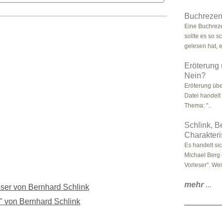
Buchreze
Eine Buchrez
sollte es so 
gelesen hat, e
Eröterung 
Nein?
Eröterung übe
Datei handelt
Thema: "..
Schlink, B
Charakter
Es handelt si
Michael Berg
Vorleser". Weit
mehr
...
eser von Bernhard Schlink
" von Bernhard Schlink