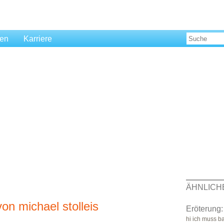
len
Karriere
ÄHNLICH
von michael stolleis
Eröterung:
hi ich muss b