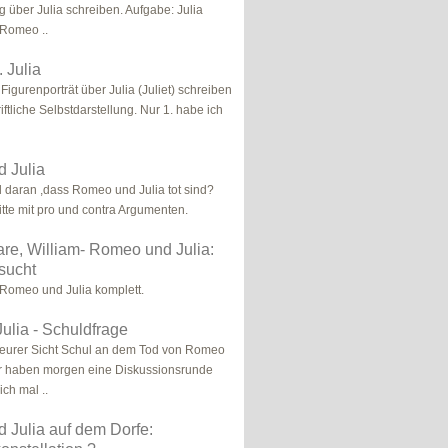
 über Julia schreiben. Aufgabe: Julia
 Romeo ..
 Julia
 Figurenporträt über Julia (Juliet) schreiben
iftliche Selbstdarstellung. Nur 1. habe ich
 Julia
d daran ,dass Romeo und Julia tot sind?
tte mit pro und contra Argumenten.
re, William- Romeo und Julia:
sucht
 Romeo und Julia komplett.
lia - Schuldfrage
 eurer Sicht Schul an dem Tod von Romeo
ir haben morgen eine Diskussionsrunde
ich mal ..
 Julia auf dem Dorfe: