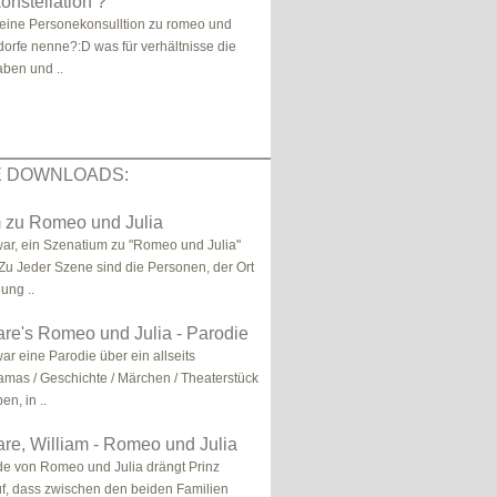
nstellation ?
 eine Personekonsulltion zu romeo und
 dorfe nenne?:D was für verhältnisse die
ben und ..
E DOWNLOADS:
 zu Romeo und Julia
ar, ein Szenatium zu "Romeo und Julia"
 Zu Jeder Szene sind die Personen, der Ort
ung ..
re's Romeo und Julia - Parodie
ar eine Parodie über ein allseits
mas / Geschichte / Märchen / Theaterstück
en, in ..
re, William - Romeo und Julia
e von Romeo und Julia drängt Prinz
f, dass zwischen den beiden Familien