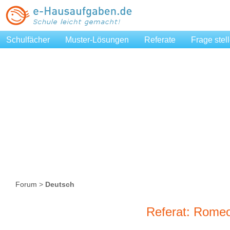
Schulfächer
Muster-Lösungen
Referate
Frage stel
Forum
>
Deutsch
Referat: Romeo