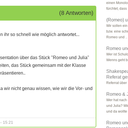
einen Monolog
fürchtet, dass
(8 Antworten)
(Romeo) u.
Wir sollen ein
bzw. eine schr
 ihr so schnell wie möglich antwortet...
Romeo und ..
Romeo und
Wer ist Schul
sentation über das Stück "Romeo und Julia"
Wenns geht bi
reiten, das Stück gemeinsam mit der Klasse
Shakespea
äsentieren..
Referat ge
Referrat über
a wir nicht genau wissen, wie wir die Vor- und
Romeo & Ju
Wer hat nach
und Julia? W
und da wollte 
- 15:21
Romeo und