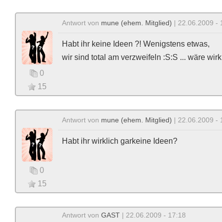
Antwort von
mune (ehem. Mitglied)
| 22.06.2009 - 
Habt ihr keine Ideen ?! Wenigstens etwas,
wir sind total am verzweifeln :S:S ... wäre wirkl
0
15
Antwort von
mune (ehem. Mitglied)
| 22.06.2009 - 
Habt ihr wirklich garkeine Ideen?
0
15
Antwort von
GAST
| 22.06.2009 - 17:18