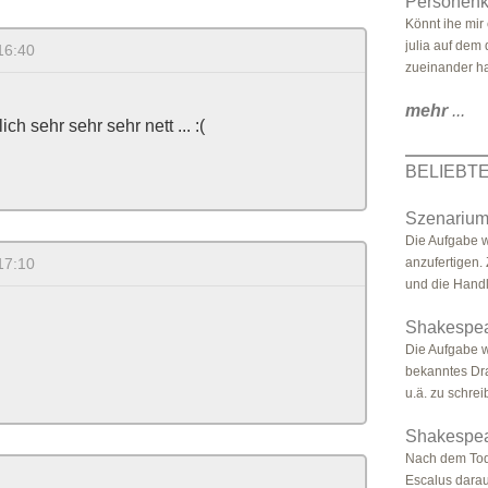
Personenko
Könnt ihe mir
julia auf dem
16:40
zueinander ha
mehr
...
ich sehr sehr sehr nett ... :(
BELIEBT
Szenarium
Die Aufgabe w
17:10
anzufertigen.
und die Handl
Shakespea
Die Aufgabe w
bekanntes Dra
u.ä. zu schreib
Shakespea
Nach dem Tod
Escalus darau