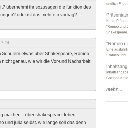
endlich Fried
it? übernehmt ihr sozusagen die funktion des
ringen? oder ist das mehr ein vortrag?
Präsentat
Kurze Präsent
"Romeo und Jul
Shakespeare.
17:24
"Romeo und
Eine ausführ
en Schülern etwas über Shakespeare, Romeo
"Romeo und Ju
en nicht genau, wie wir die Vor-und Nacharbeit
Inhaltsan
Inhaltsangabe
Gottfried Kelle
mehr
...
trag machen... über shakespeare: leben,
o und julia selbst. wie lange soll das denn