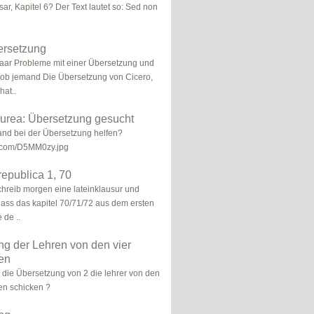
ar, Kapitel 6? Der Text lautet so: Sed non
ersetzung
paar Probleme mit einer Übersetzung und
, ob jemand Die Übersetzung von Cicero,
hat..
urea: Übersetzung gesucht
nd bei der Übersetzung helfen?
ur.com/D5MM0zy.jpg
republica 1, 70
schreib morgen eine lateinklausur und
dass das kapitel 70/71/72 aus dem ersten
 de ..
g der Lehren von den vier
en
r die Übersetzung von 2 die lehrer von den
ten schicken ?