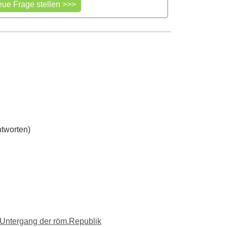
tworten)
r Untergang der röm.Republik