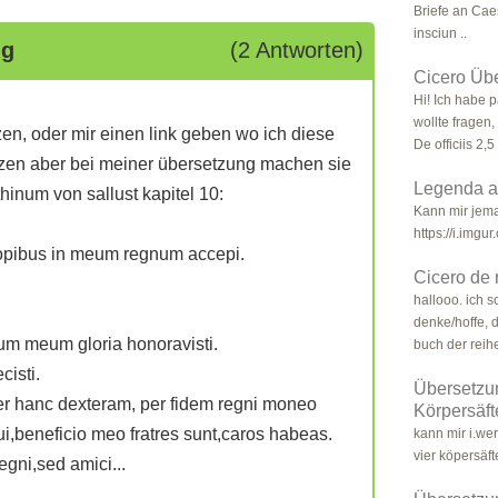
Briefe an Caes
insciun ..
ng
(2 Antworten)
Cicero Üb
Hi! Ich habe 
wollte fragen
en, oder mir einen link geben wo ich diese
De officiis 2,5 
etzen aber bei meiner übersetzung machen sie
Legenda a
hinum von sallust kapitel 10:
Kann mir jema
https://i.img
 opibus in meum regnum accepi.
Cicero de 
hallooo. ich 
denke/hoffe, 
m meum gloria honoravisti.
buch der reihe
cisti.
Übersetzun
per hanc dexteram, per fidem regni moneo
Körpersäft
qui,beneficio meo fratres sunt,caros habeas.
kann mir i.we
vier köpersäf
egni,sed amici...