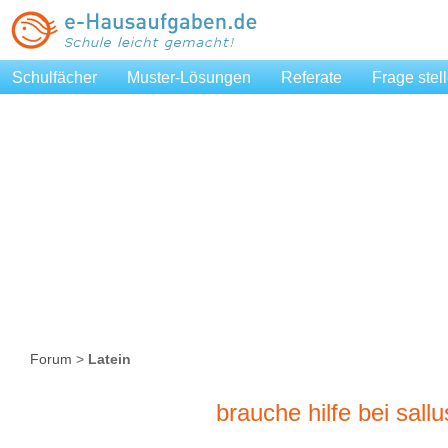
Schulfächer
Muster-Lösungen
Referate
Frage stel
Forum
>
Latein
brauche hilfe bei sall