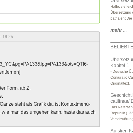
Übersetzu
Hallo, viellei
Übersetzung w
patria erit Die 
mehr
...
- 19:25
BELIEBT
Übersetzun
d33_YC&pg=PA133&lpg=PA133&ots=QTf6-
Kapitel 1
ntfernen]
- Deutsche Üb
Coniuratio Cat
Originaltext.
ter Form, ab Z.
Geschichtl
e.
catilinae/
Ganze steht als Grafik da, ist Kontextmenü-
Das Referat b
, wie man das umgehen kann, haste das auch
Republik (133
Verschwörung 
Aufstieg K