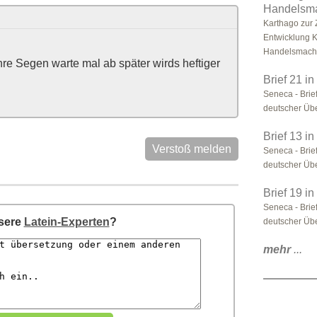
Handelsm
Karthago zur 
Entwicklung K
Handelsmacht,
re Segen warte mal ab später wirds heftiger
Brief 21 i
Seneca - Brief
deutscher Üb
Brief 13 i
Verstoß melden
Seneca - Brief
deutscher Üb
Brief 19 i
Seneca - Brief
nsere
Latein-Experten
?
deutscher Üb
mehr
...