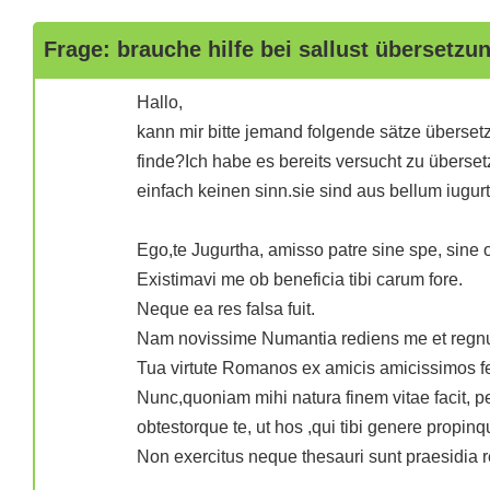
Frage: brauche hilfe bei sallust übersetzu
Hallo,
kann mir bitte jemand folgende sätze übersetz
finde?Ich habe es bereits versucht zu übers
einfach keinen sinn.sie sind aus bellum iugurt
Ego,te Jugurtha, amisso patre sine spe, sine
Existimavi me ob beneficia tibi carum fore.
Neque ea res falsa fuit.
Nam novissime Numantia rediens me et regnu
Tua virtute Romanos ex amicis amicissimos fe
Nunc,quoniam mihi natura finem vitae facit, 
obtestorque te, ut hos ,qui tibi genere propin
Non exercitus neque thesauri sunt praesidia r