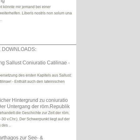
ng
cht könnte mir jemand bei einer
eiterhelfen. Liberis nostris non solum una
..
E DOWNLOADS:
g Sallust Coniuratio Catilinae -
ersetzung des ersten Kapitels aus Sallust:
ilinae! - Enthält auch den lateinischen
icher Hintergrund zu coniuratio
 Der Untergang der röm.Republik
ehandelt die Geschichte zur Zeit der röm.
-30 v.Chr.). Der Schwerpunkt liegt auf der
des ..
arthagos zur See- &