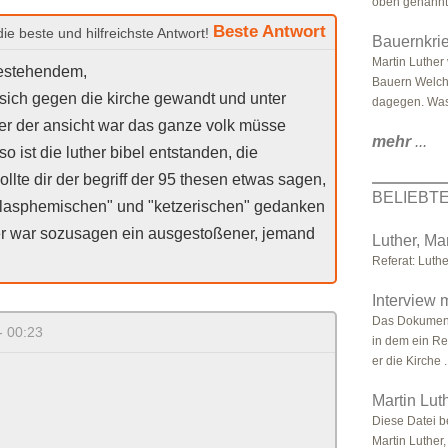
oben genannt 
Beste Antwort
Bauernkrie
Martin Luther 
bestehendem,
Bauern Welch
t sich gegen die kirche gewandt und unter
dagegen. Was i
 er der ansicht war das ganze volk müsse
mehr
...
.so ist die luther bibel entstanden, die
sollte dir der begriff der 95 thesen etwas sagen,
BELIEBT
"blasphemischen" und "ketzerischen" gedanken
 er war sozusagen ein ausgestoßener, jemand
Luther, Mar
Referat: Luthe
Interview m
Das Dokument i
- 00:23
in dem ein Re
er die Kirche .
Martin Lut
Diese Datei b
Martin Luther,