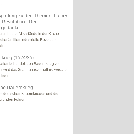
die ..
prüfung zu den Themen: Luther -
e Revolution - Der
tsgedanke
rtin Luther Missstände in der Kirche
iterfamilien Industrielle Revolution
ird ..
krieg (1524/25)
ation behandelt den Bauernkrieg von
ei wird das Spannungsverhältnis zwischen
ligen ..
che Bauernkrieg
es deutschen Bauernkrieges und die
ierenden Folgen