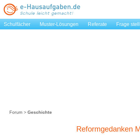
Schulfächer
Muster-Lösungen
Referate
Frage stel
Forum
>
Geschichte
Reformgedanken Ma