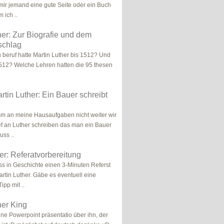
 mir jemand eine gute Seite oder ein Buch
 ich ..
her: Zur Biografie und dem
schlag
 beruf hatte Martin Luther bis 1512? Und
512? Welche Lehren hatten die 95 thesen
artin Luther: Ein Bauer schreibt
mm an meine Hausaufgaben nicht weiter wir
ief an Luther schreiben das man ein Bauer
uss ..
er: Referatvorbereitung
uss in Geschichte einen 3-Minuten Referst
artin Luther. Gäbe es eventuell eine
ipp mit ..
her King
ine Powerpoint präsentatio über ihn, der