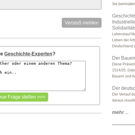
Sie beinhaltet 
Geschichts
Industriell
Verstoß melden
Solidaritä
Lebenslauf Ma
Leben der Arbe
Deutschland w
re
Geschichte-Experten
?
Der Bauern
Diese Präsent
1524/25. Dab
Bauern und Ad
Der deuts
Der Verlauf d
daraus result
mehr
...