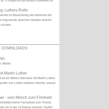
ist :D möglichst auf deutsch dankeke xD
g: Luthers Rolle
verriet im Bauernkrieg die Interesse der
e Argumente sprechen darüber welche
st dein ..
E DOWNLOADS:
tin
r, Martin
it Martin Luther
st ein fiktives Interview mit Martin Luther,
porter von Luther erfahren möchte, warum
.
her - vom Mönch zum Filmheld
einhaltet meine Facharbeit zum Thema
 die ich in der 10 Klasse machen "durfte".