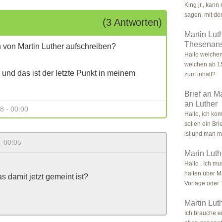
King jr., kann
sagen, mit dem
(3 Antworten)
Martin Lut
Thesenan
 von Martin Luther aufschreiben?
Hallo welchen
welchen ab 1
und das ist der letzte Punkt in meinem
zum inhalt?
Brief an M
an Luther
8 - 00:00
Hallo, ich ko
sollen ein Br
ist und man m
- 00:05
Marin Luth
Hallo , Ich m
halten über M
 damit jetzt gemeint ist?
Vorlage oder T
Martin Lut
Ich brauche e