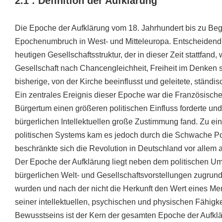
2.1 : Definition der Aufklärung
Die Epoche der Aufklärung vom 18. Jahrhundert bis zu Begin
Epochenumbruch in West- und Mitteleuropa. Entscheidend f
heutigen Gesellschaftsstruktur, der in dieser Zeit stattfan
Gesellschaft nach Chancengleichheit, Freiheit im Denken s
bisherige, von der Kirche beeinflusst und geleitete, ständis
Ein zentrales Ereignis dieser Epoche war die Französische
Bürgertum einen größeren politischen Einfluss forderte und
bürgerlichen Intellektuellen große Zustimmung fand. Zu e
politischen Systems kam es jedoch durch die Schwache Pos
beschränkte sich die Revolution in Deutschland vor allem au
Der Epoche der Aufklärung liegt neben dem politischen U
bürgerlichen Welt- und Gesellschaftsvorstellungen zugrun
wurden und nach der nicht die Herkunft den Wert eines M
seiner intellektuellen, psychischen und physischen Fähigk
Bewusstseins ist der Kern der gesamten Epoche der Aufklä