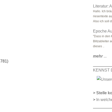
Literatur: 
Hallo. Ich brä
riesentexte a
Also ich soll di
Epoche Au
"Dass in den 
Blitzableiter 
dieses ..
mehr
...
1781)
KENNST 
>
Stelle k
>
In welch