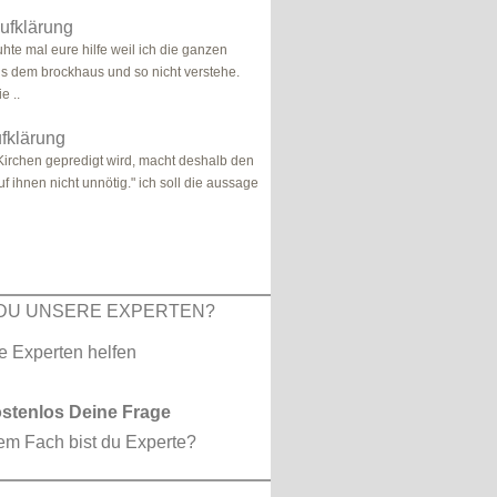
Aufklärung
uhte mal eure hilfe weil ich die ganzen
us dem brockhaus und so nicht verstehe.
e ..
fklärung
Kirchen gepredigt wird, macht deshalb den
auf ihnen nicht unnötig." ich soll die aussage
DU UNSERE EXPERTEN?
ostenlos Deine Frage
em Fach bist du Experte?