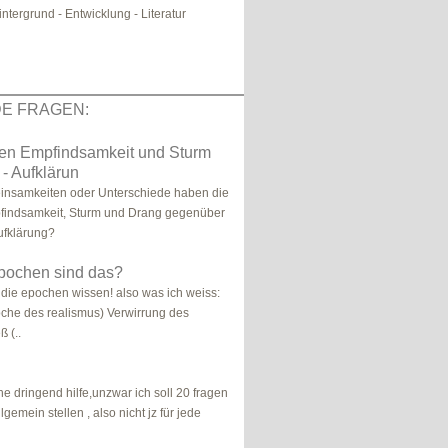
intergrund - Entwicklung - Literatur
E FRAGEN:
hen Empfindsamkeit und Sturm
- Aufklärun
nsamkeiten oder Unterschiede haben die
indsamkeit, Sturm und Drang gegenüber
ufklärung?
pochen sind das?
 die epochen wissen! also was ich weiss:
poche des realismus) Verwirrung des
ß (..
e dringend hilfe,unzwar ich soll 20 fragen
gemein stellen , also nicht jz für jede