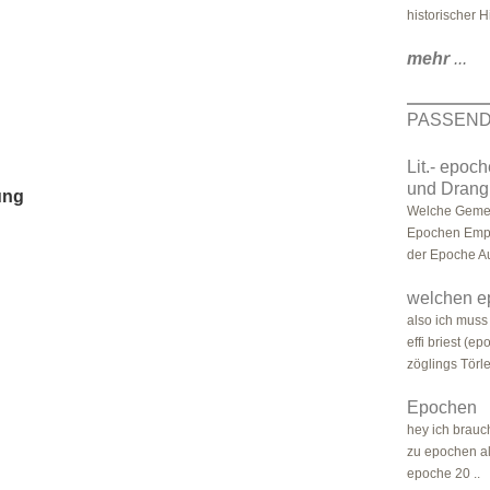
historischer H
mehr
...
PASSEND
Lit.- epoc
und Drang 
ung
Welche Gemei
Epochen Empf
der Epoche A
welchen e
also ich muss
effi briest (e
zöglings Törle
Epochen
hey ich brauch
zu epochen all
epoche 20 ..