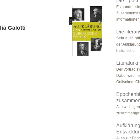
Die Epoch
Es handelt sic
Zusammenfass
Informationen
ia Galotti
Die litera
Sehr ausführl
der Aufklärung
historische ..
Literaturkr
Der Vortrag ste
Dabei wird in
Gottsched, Chr
Epochenbil
zusammen
Alle wichtige
zusammengeste
Aufklärung
Entwicklun
Alles zur Epoc