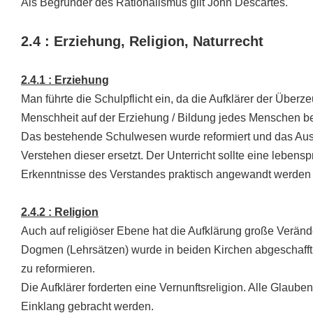
Als Begründer des Rationalismus gilt John Descartes.
2.4 : Erziehung, Religion, Naturrecht
2.4.1 : Erziehung
Man führte die Schulpflicht ein, da die Aufklärer der Überz
Menschheit auf der Erziehung / Bildung jedes Menschen be
Das bestehende Schulwesen wurde reformiert und das Aus
Verstehen dieser ersetzt. Der Unterricht sollte eine leben
Erkenntnisse des Verstandes praktisch angewandt werden
2.4.2 : Religion
Auch auf religiöser Ebene hat die Aufklärung große Verän
Dogmen (Lehrsätzen) wurde in beiden Kirchen abgeschafft
zu reformieren.
Die Aufklärer forderten eine Vernunftsreligion. Alle Glaube
Einklang gebracht werden.