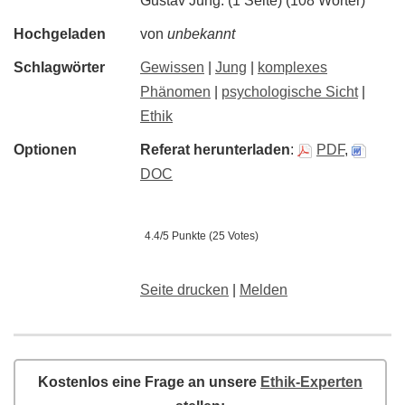
Gustav Jung. (1 Seite) (108 Wörter)
Hochgeladen
von
unbekannt
Schlagwörter
Gewissen
|
Jung
|
komplexes
Phänomen
|
psychologische Sicht
|
Ethik
Optionen
Referat herunterladen
:
PDF
,
DOC
4.4/5 Punkte (25 Votes)
Seite drucken
|
Melden
Kostenlos eine Frage an unsere
Ethik-Experten