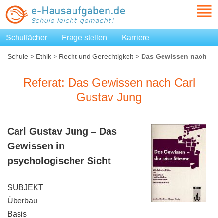
Schulfächer
Frage stellen
Karriere
Schule
>
Ethik
>
Recht und Gerechtigkeit
>
Das Gewissen nach
Carl Gustav Jung
Referat: Das Gewissen nach Carl
Gustav Jung
Carl Gustav Jung
– Das
Gewissen
in
psychologischer Sicht
SUBJEKT
Überbau
Basis