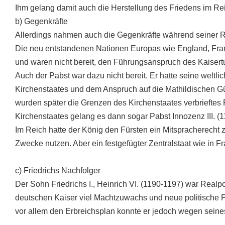
Ihm gelang damit auch die Herstellung des Friedens im Re
b) Gegenkräfte
Allerdings nahmen auch die Gegenkräfte während seiner R
Die neu entstandenen Nationen Europas wie England, Frank
und waren nicht bereit, den Führungsanspruch des Kaiser
Auch der Pabst war dazu nicht bereit. Er hatte seine weltl
Kirchenstaates und dem Anspruch auf die Mathildischen Gü
wurden später die Grenzen des Kirchenstaates verbriefte
Kirchenstaates gelang es dann sogar Pabst Innozenz III. (
Im Reich hatte der König den Fürsten ein Mitspracherecht 
Zwecke nutzen. Aber ein festgefügter Zentralstaat wie in Fr
c) Friedrichs Nachfolger
Der Sohn Friedrichs I., Heinrich VI. (1190-1197) war Realpo
deutschen Kaiser viel Machtzuwachs und neue politische P
vor allem den Erbreichsplan konnte er jedoch wegen seine