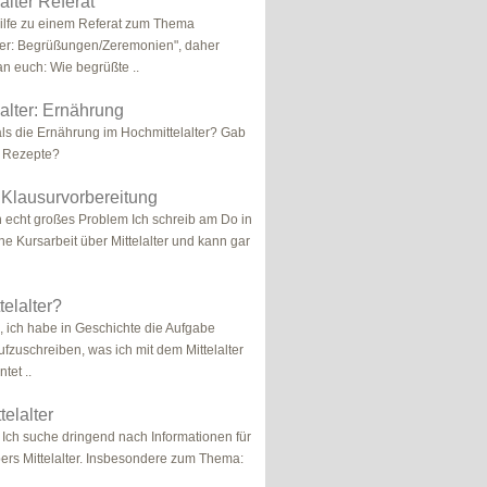
alter Referat
ilfe zu einem Referat zum Thema
ter: Begrüßungen/Zeremonien", daher
n euch: Wie begrüßte ..
alter: Ernährung
s die Ernährung im Hochmittelalter? Gab
 Rezepte?
: Klausurvorbereitung
in echt großes Problem Ich schreib am Do in
ne Kursarbeit über Mittelalter und kann gar
telalter?
 ich habe in Geschichte die Aufgabe
zuschreiben, was ich mit dem Mittelalter
tet ..
telalter
. Ich suche dringend nach Informationen für
bers Mittelalter. Insbesondere zum Thema: