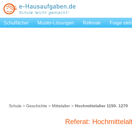
Schulfächer
Muster-Lösungen
Referate
Frage stel
Schule
>
Geschichte
>
Mittelalter
>
Hochmittelalter 1150- 1270
Referat: Hochmittelal