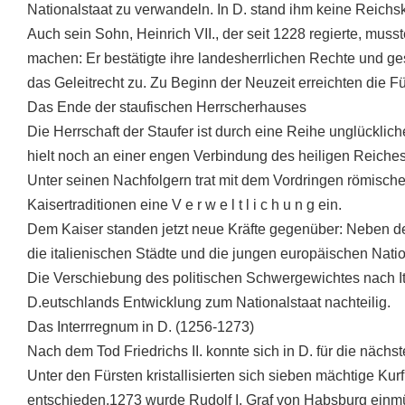
Nationalstaat zu verwandeln. In D. stand ihm keine Reichsk
Auch sein Sohn, Heinrich VII., der seit 1228 regierte, mus
machen: Er bestätigte ihre landesherrlichen Rechte und 
das Geleitrecht zu. Zu Beginn der Neuzeit erreichten die Fü
Das Ende der staufischen Herrscherhauses
Die Herrschaft der Staufer ist durch eine Reihe unglücklich
hielt noch an einer engen Verbindung des heiligen Reiches 
Unter seinen Nachfolgern trat mit dem Vordringen römische
Kaisertraditionen eine V e r w e l t l i c h u n g ein.
Dem Kaiser standen jetzt neue Kräfte gegenüber: Neben 
die italienischen Städte und die jungen europäischen Nati
Die Verschiebung des politischen Schwergewichtes nach It
D.eutschlands Entwicklung zum Nationalstaat nachteilig.
Das Interrregnum in D. (1256-1273)
Nach dem Tod Friedrichs II. konnte sich in D. für die näch
Unter den Fürsten kristallisierten sich sieben mächtige Kur
entschieden.1273 wurde Rudolf I. Graf von Habsburg einm