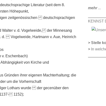
e deutschsprachige Literatur (seit dem 8.
mehr
...
ersten Höhepunkt,
amaligen zeitgenössischen deutschsprachigen
KENNST 
nd Walter v. d. Vogelweide, der Minnesang
 v. d. Vogelweide, Hartmann v. Aue, Heinrich
>
Stelle k
>
In welch
os
m v. Eschenbach)
Abhängigkeit von Kirche und
s Gründen ihrer eigenen Machterhaltung; die
der um die Vorherrschaft
olger Lothars wurde der gecenüber den
 (1137- 1152);