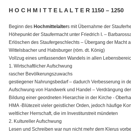
H O C H M I T T E L A L T E R
1150
– 1250
Beginn des
Hochmittelalter
s mit Übernahme der Stauferhe
Höhepunkt der Staufermacht unter Friedrich I. – Barbaros
Erlöschen des Staufergeschlechts – Übergang der Macht a
Wittelsbacher und Habsburger (röm. dt. König)
Vollzug eines umfassenden Wandels in allen Lebensbereic
1. Wirtschaftlicher Aufschwung
rascher Bevölkerungszuwachs
gestiegener Nahrungsbedarf – dadurch Verbesserung in de
Aufschwung von Handwerk und Handel – Verdrängung der 
Bildung einer geordneten Hierarchie in der Kirche - Oberha
HMA -Blütezeit vieler geistlicher Orden, jedoch häufige Ko
weltlicher Herrschaft, die im Investiturstreit mündeten
2. Kultureller Aufschwung
Lesen und Schreiben war nun nicht mehr dem Klerus vorbe