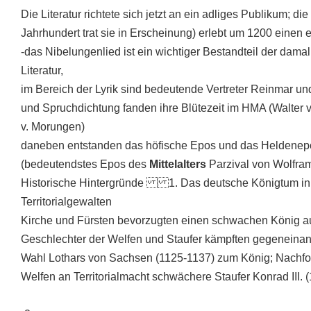
Die Literatur richtete sich jetzt an ein adliges Publikum; di
Jahrhundert trat sie in Erscheinung) erlebt um 1200 einen 
-das Nibelungenlied ist ein wichtiger Bestandteil der d
Literatur,
im Bereich der Lyrik sind bedeutende Vertreter Reinmar u
und Spruchdichtung fanden ihre Blütezeit im HMA (Walter
v. Morungen)
daneben entstanden das höfische Epos und das Heldenep
(bedeutendstes Epos des
Mittelalters
Parzival von Wolfra
Historische Hintergründe 1. Das deutsche Königtum in 
Territorialgewalten
Kirche und Fürsten bevorzugten einen schwachen König au
Geschlechter der Welfen und Staufer kämpften gegeneinan
Wahl Lothars von Sachsen (1125-1137) zum König; Nachf
Welfen an Territorialmacht schwächere Staufer Konrad III.