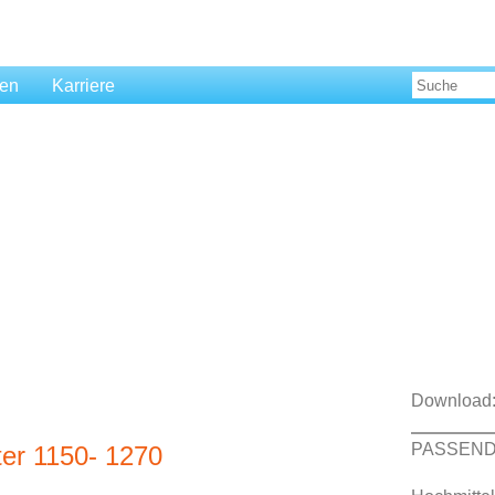
len
Karriere
Download
PASSEND
ter 1150- 1270