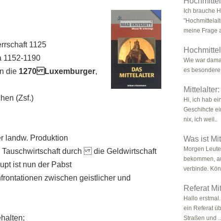
Hochmittel
Ich brauche H
"Hochmittelal
meine Frage a
rrschaft 1125
Hochmittel
sa 1152-1190
Wie war damal
es besondere
n die
1270 Luxemburger
,
Mittelalter
hen (Zsf.)
Hi, ich hab e
Geschihcte ei
nix, ich weil..
r landw. Produktion
Was ist Mit
Morgen Leute,
Tauschwirtschaft durch die Geldwirtschaft
bekommen, auf
upt ist nun der Pabst
verbinde. Könn
nfrontationen zwischen geistlicher und
Referat Mit
Hallo erstmal
ein Referat ü
halten;
Straßen und ..