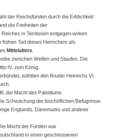
ahl der Reichsfürsten durch die Erblichkeit
nd die Freiheiten der
Reiches in Territorien entgegen-wirken
 frühen Tod dieses Herrschers als
des
Mittelalters
.
probe zwischen Welfen und Staufen. Die
tto IV. zum König.
verbündet, wählten den Bruder Heinrichs VI.
urch.
II. die Macht des Pabsttums
die Schwächung der bischöflichen Befugnisse.
e Könige Englands, Dänemarks und anderer
 Die Macht der Fürsten war
Deutschland in einen geschlossenen