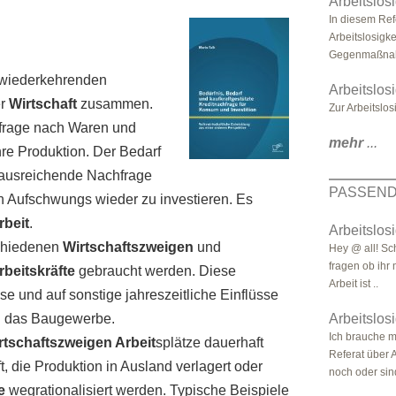
Arbeitslosi
In diesem Ref
Arbeitslosigke
Gegenmaßnahm
 wiederkehrenden
Arbeitslos
er
Wirtschaft
zusammen.
Zur Arbeitslosi
frage nach Waren und
mehr
...
re Produktion. Der Bedarf
f ausreichende Nachfrage
PASSEND
n Aufschwungs wieder zu investieren. Es
rbeit
.
Arbeitslosi
schiedenen
Wirtschaftszweigen
und
Hey @ all! Sch
fragen ob ihr 
rbeitskräfte
gebraucht werden. Diese
Arbeit ist ..
se und auf sonstige jahreszeitliche Einflüsse
 das Baugewerbe.
Arbeitslosi
Ich brauche m
rtschaftszweigen Arbeit
splätze dauerhaft
Referat über 
, die Produktion in Ausland verlagert oder
noch oder sind
e
wegrationalisiert werden. Typische Beispiele