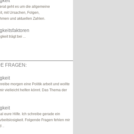
gkeit
erat geht es um die allgemeine
it, mit Ursachen, Folgen,
en und aktuellen Zahlen.
igkeitsfaktoren
gkeit trägt bei ...
E FRAGEN:
gkeit
reibe morgen eine Politik arbeit und wollte
mir vielleicht helfen könnt. Das Thema der
gkeit
al eure Hilfe. Ich schreibe gerade ein
Arbeitslosigkeit. Folgende Fragen fehlen mir
 ..