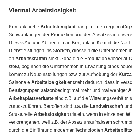
Viermal
Arbeitslosigkeit
Konjunkturelle
Arbeitslosigkeit
hängt mit den regelmäßig
Schwankungen der Produktion und des Absatzes in unser
Dieses Auf und Ab nennt man Konjunktur. Kommt die Nach
Dienstleistungen ins Stocken, drosseln die Unternehmen ih
an
Arbeitskräften
sinkt. Sobald die Produktion wieder au
stößt, beginnen die Unternehmen in Erwartung eines neue
kommt zu Neueinstellungen bzw. zur Aufhebung der
Kurza
Saisonale
Arbeitslosigkeit
entsteht dadurch, dass in ver
Berufsgruppen saisonbedingt mal mehr und mal weniger
A
Arbeitsplatzverluste
sind z.B. auf die Witterungsverhältnis
zurückzuführen. Betroffen sind u.a. die
Landwirtschaft
und
Strukturelle
Arbeitslosigkeit
tritt ein, wenn in einzelnen
Wi
verlorengehen, weil z.B. der Absatz unaufhaltsam schrumpft
durch die Einführung moderner Technologien
Arbeitsplätz