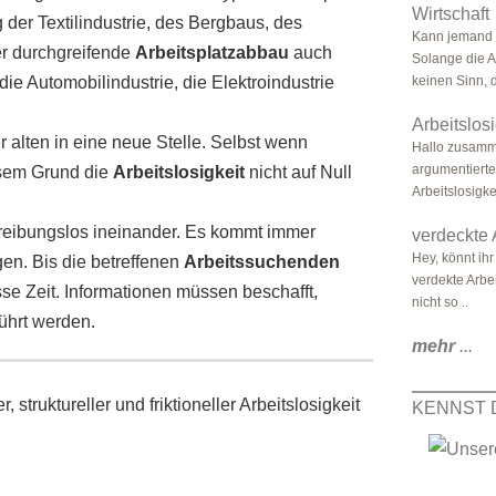
Wirtschaft
 der Textilindustrie, des Bergbaus, des
Kann jemand 
er durchgreifende
Arbeitsplatzabbau
auch
Solange die Ar
e Automobilindustrie, die Elektroindustrie
keinen Sinn, d
Arbeitslosi
 alten in eine neue Stelle. Selbst wenn
Hallo zusamme
argumentiert
sem Grund die
Arbeitslosigkeit
nicht auf Null
Arbeitslosigk
 reibungslos ineinander. Es kommt immer
verdeckte 
Hey, könnt ih
en. Bis die betreffenen
Arbeitssuchenden
verdekte Arbe
se Zeit. Informationen müssen beschafft,
nicht so ..
ührt werden.
mehr
...
, struktureller und friktioneller Arbeitslosigkeit
KENNST 