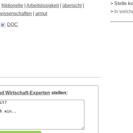
>
Stelle k
|
friktionelle
|
Arbeitslosigkeit
|
übersicht
|
>
In welch
lwissenschaften
|
armut
,
DOC
und Wirtschaft-Experten
stellen: