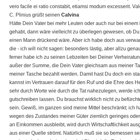
vero facile ei ratio constabit, etiamsi modum excesserit. Val
C. Plinius grüßt seinen
Calvina
Hätte Dein Vater bei mehr Leuten oder auch nur bei einem
gehabt, dann wäre vielleicht zu überlegen gewesen, ob Du di
einen Mann drückend wäre. Aber ich habe doch aus verwand
die - ich will nicht sagen: besonders lästig, aber allzu gen
ferner habe ich zu seinen Lebzeiten bei Deiner Verheiratun
außer der Summe, die Dein Vater gleichsam aus meiner Ta
meiner Tasche bezahlt werden. Damit hast Du doch ein sta
kannst im Vertrauen darauf für den Ruf und die Ehre des 
sehr durch Worte wie durch die Tat nahezulegen, werde ich 
gutschreiben lassen. Du brauchst wirklich nicht zu befürc
sein. Gewiß, im ganzen sind meine Mittel beschränkt; ich ha
wegen des Zustandes meiner Güter ziemlich geringes oder
an Einkommen ausbleibt, wird durch Wirtschaftlichkeit aus
aus einer Quelle strömt. Natürlich muß sie so bemessen s