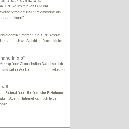
es und Ars Amatoria
ine URL wo ich mir von Ovid die
 Werke "Amores" und "Ars Amatoria" als
terladen kann? ..
muss eigentlich morgen ein Kurz-Referat
lten, aber ich weiß nicht so Recht, ob ich
emand Info`s?
 Vortrag über Cicero halten Dabei soll ich
n und seine Werke eingehen und wieso er
erat!
s ein Referat über die römische Erziehung
lten. Aber im Internet kann ich leider
inden..