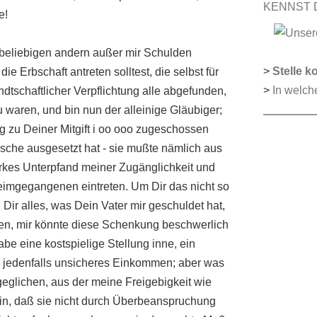
KENNST 
e!
 beliebigen andern außer mir Schulden
>
Stelle k
e Erbschaft antreten solltest, die selbst für
>
In welch
tschaftlicher Verpflichtung alle abgefunden,
au waren, und bin nun der alleinige Gläubiger;
g zu Deiner Mitgift i oo ooo zugeschossen
sche ausgesetzt hat - sie mußte nämlich aus
rkes Unterpfand meiner Zugänglichkeit und
Heimgegangenen eintreten. Um Dir das nicht so
Dir alles, was Dein Vater mir geschuldet hat,
hten, mir könnte diese Schenkung beschwerlich
be eine kostspielige Stellung inne, ein
 jedenfalls unsicheres Einkommen; aber was
geglichen, aus der meine Freigebigkeit wie
ein, daß sie nicht durch Überbeanspruchung