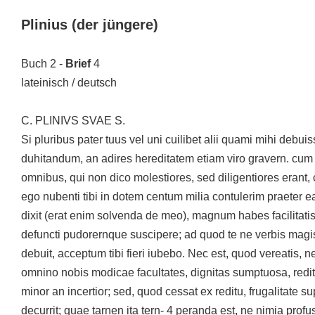
Plinius (der jüngere)
Buch 2 -
Brief
4
lateinisch / deutsch
C. PLINIVS SVAE S.
Si pluribus pater tuus vel uni cuilibet alii quami mihi debuiss
duhitandum, an adires hereditatem etiam viro gravern. cum ve
omnibus, qui non dico molestiores, sed diligentiores erant, 
ego nubenti tibi in dotem centum milia contulerim praete
dixit (erat enim solvenda de meo), magnum habes facilitat
defuncti pudorernque suscipere; ad quod te ne verbis magis
debuit, acceptum tibi fieri iubebo. Nec est, quod vereatis, n
omnino nobis modicae facultates, dignitas sumptuosa, redi
minor an incertior; sed, quod cessat ex reditu, frugalitate su
decurrit; quae tarnen ita tern- 4 peranda est, ne nimia profus