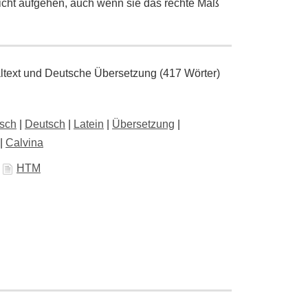
leicht aufgehen, auch wenn sie das rechte Maß
naltext und Deutsche Übersetzung (417 Wörter)
isch
|
Deutsch
|
Latein
|
Übersetzung
|
|
Calvina
,
HTM