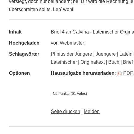
versiegt, doch nur bei andern; bei Dir wird die Rechnung 
überschreiten sollte. Leb' wohl!
Inhalt
Brief 4 an Calvina - Lateinischer Orgi
Hochgeladen
von
Webmaster
Schlagwörter
Plinius der Jüngere
|
Juengere
|
Latein
Lateinischer
|
Originaltext
|
Buch
|
Brief
Optionen
Hausaufgabe herunterladen
:
PDF
4/5 Punkte (61 Votes)
Seite drucken
|
Melden