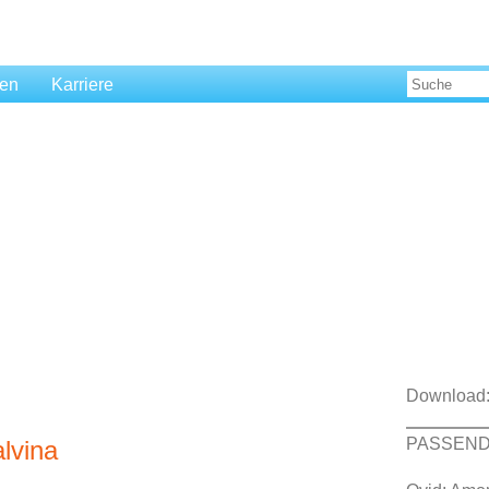
len
Karriere
Download
PASSEND
alvina