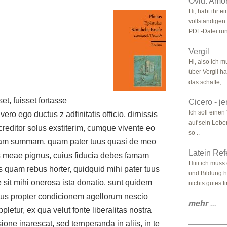
Ovid: Amor
Hi, habt ihr e
vollständigen
PDF-Datei run
Vergil
Hi, also ich 
über Vergil ha
das schaffe, ..
et, fuisset fortasse
Cicero - j
Ich soll einen
ro ego ductus z adfinitatis officio, dirnissis
auf sein Lebe
creditor solus exstiterim, cumque vivente eo
so ..
r eam summam, quam pater tuus quasi de meo
Latein Ref
is meae pignus, cuius fiducia debes famam
Hiiii ich mus
 quam rebus horter, quidquid mihi pater tuus
und Bildung ha
e sit mihi onerosa ista donatio. sunt quidem
nichts gutes f
tus propter condicionem agellorum nescio
mehr
...
ppletur, ex qua velut fonte liberalitas nostra
ione inarescat, sed ternperanda in aliis, in te