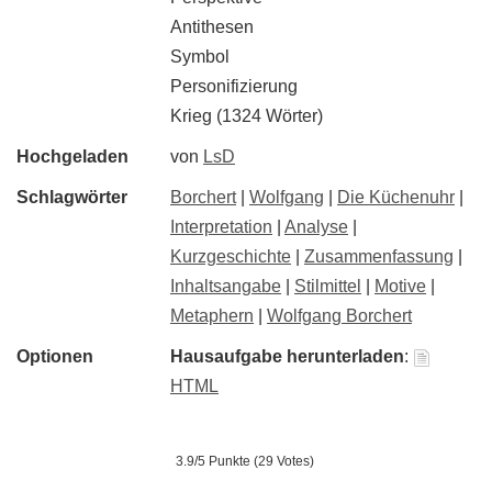
Antithesen
Symbol
Personifizierung
Krieg (1324 Wörter)
Hochgeladen
von
LsD
Schlagwörter
Borchert
|
Wolfgang
|
Die Küchenuhr
|
Interpretation
|
Analyse
|
Kurzgeschichte
|
Zusammenfassung
|
Inhaltsangabe
|
Stilmittel
|
Motive
|
Metaphern
|
Wolfgang Borchert
Optionen
Hausaufgabe herunterladen
:
HTML
3.9/5 Punkte (29 Votes)