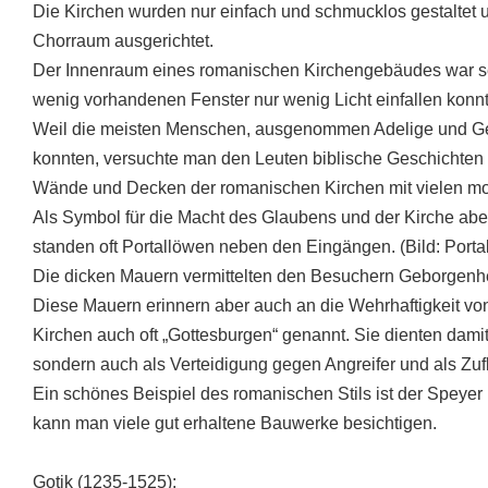
Die Kirchen wurden nur einfach und schmucklos gestaltet u
Chorraum ausgerichtet.
Der Innenraum eines romanischen Kirchengebäudes war seh
wenig vorhandenen Fenster nur wenig Licht einfallen konnt
Weil die meisten Menschen, ausgenommen Adelige und Gei
konnten, versuchte man den Leuten biblische Geschichten 
Wände und Decken der romanischen Kirchen mit vielen m
Als Symbol für die Macht des Glaubens und der Kirche ab
standen oft Portallöwen neben den Eingängen. (Bild: Portal
Die dicken Mauern vermittelten den Besuchern Geborgenhei
Diese Mauern erinnern aber auch an die Wehrhaftigkeit vo
Kirchen auch oft „Gottesburgen“ genannt. Sie dienten dami
sondern auch als Verteidigung gegen Angreifer und als Zufl
Ein schönes Beispiel des romanischen Stils ist der Speyer
kann man viele gut erhaltene Bauwerke besichtigen.
Gotik (1235-1525):