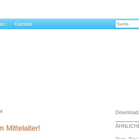
len
Karriere
r!
Download
ÄHNLICH
 Mittelalter!