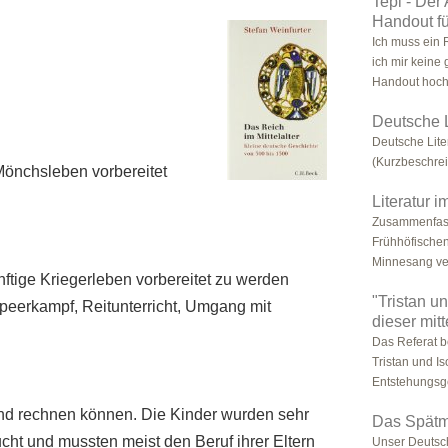
Tepl - De
Handout fü
Ich muss ein 
ich mir keine
Handout hoch.
Deutsche 
Deutsche Lite
(Kurzbeschre
 Mönchsleben vorbereitet
Literatur i
Zusammenfass
Frühhöfische
Minnesang ver
nftige Kriegerleben vorbereitet zu werden
"Tristan u
peerkampf, Reitunterricht, Umgang mit
dieser mit
Das Referat b
Tristan und Is
Entstehungsges
nd rechnen können. Die Kinder wurden sehr
Das Spätmi
cht und mussten meist den Beruf ihrer Eltern
Unser Deutsch