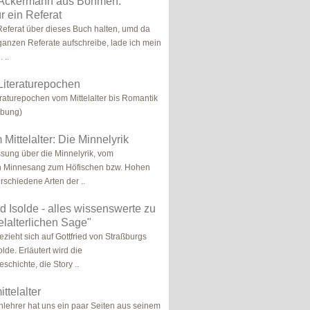
r Ackermann aus Böhmen:
r ein Referat
Referat über dieses Buch halten, umd da
 ganzen Referate aufschreibe, lade ich mein
 ..
Literaturepochen
raturepochen vom Mittelalter bis Romantik
ibung)
m Mittelalter: Die Minnelyrik
ung über die Minnelyrik, vom
n Minnesang zum Höfischen bzw. Hohen
schiedene Arten der ..
nd Isolde - alles wissenswerte zu
telalterlichen Sage"
ezieht sich auf Gottfried von Straßburgs
olde. Erläutert wird die
chichte, die Story ..
ttelalter
lehrer hat uns ein paar Seiten aus seinem