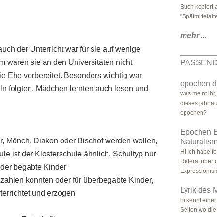
Buch kopiert 
"Spätmittelalter
mehr
...
ch der Unterricht war für sie auf wenige
 waren sie an den Universitäten nicht
PASSEND
ie Ehe vorbereitet. Besonders wichtig war
epochen d
ln folgten. Mädchen lernten auch lesen und
was meint ihr
dieses jahr au
epochen?
Epochen E
ter, Mönch, Diakon oder Bischof werden wollen,
Naturalis
Hi Ich habe f
ule ist der Klosterschule ähnlich, Schultyp nur
Referat über 
oder begabte Kinder
Expressionism
zahlen konnten oder für überbegabte Kinder,
Lyrik des M
errichtet und erzogen
hi kennt einer
Seiten wo die