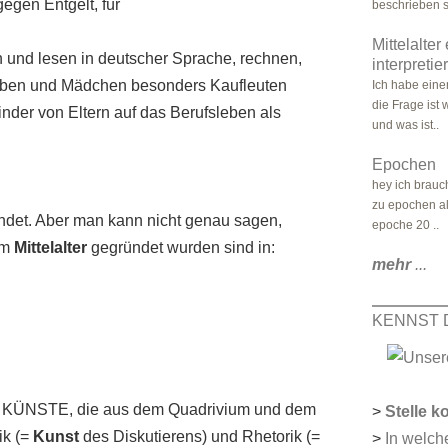
gegen Entgelt, für
beschrieben si
Mittelalter
 und lesen in deutscher Sprache, rechnen,
interpretie
Buben und Mädchen besonders Kaufleuten
Ich habe einen
die Frage ist 
inder von Eltern auf das Berufsleben als
und was ist..
Epochen
hey ich brauch
zu epochen all
ndet. Aber man kann nicht genau sagen,
epoche 20 ..
 im
Mittelalter
gegründet wurden sind in:
mehr
...
KENNST 
KÜNSTE, die aus dem Quadrivium und dem
>
Stelle k
ik (=
Kunst
des Diskutierens) und Rhetorik (=
>
In welch