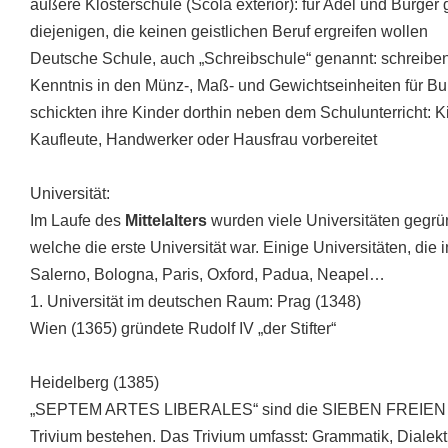
äußere Klosterschule (Scola exterior): für Adel und Bürger 
diejenigen, die keinen geistlichen Beruf ergreifen wollen
Deutsche Schule, auch „Schreibschule“ genannt: schreiben
Kenntnis in den Münz-, Maß- und Gewichtseinheiten für 
schickten ihre Kinder dorthin neben dem Schulunterricht: K
Kaufleute, Handwerker oder Hausfrau vorbereitet
Universität:
Im Laufe des
Mittelalters
wurden viele Universitäten gegrü
welche die erste Universität war. Einige Universitäten, die
Salerno, Bologna, Paris, Oxford, Padua, Neapel…
1. Universität im deutschen Raum: Prag (1348)
Wien (1365) gründete Rudolf IV „der Stifter“
Heidelberg (1385)
„SEPTEM ARTES LIBERALES“ sind die SIEBEN FREIEN 
Trivium bestehen. Das Trivium umfasst: Grammatik, Dialekt