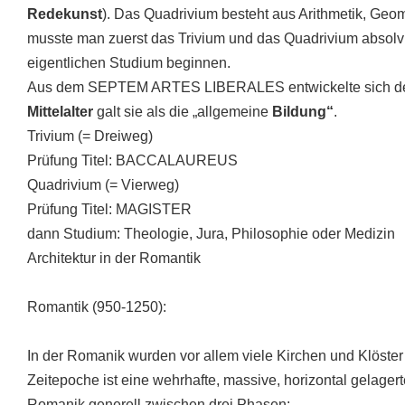
Redekunst
). Das Quadrivium besteht aus Arithmetik, Geom
musste man zuerst das Trivium und das Quadrivium absolv
eigentlichen Studium beginnen.
Aus dem SEPTEM ARTES LIBERALES entwickelte sich de
Mittelalter
galt sie als die „allgemeine
Bildung“
.
Trivium (= Dreiweg)
Prüfung Titel: BACCALAUREUS
Quadrivium (= Vierweg)
Prüfung Titel: MAGISTER
dann Studium: Theologie, Jura, Philosophie oder Medizin
Architektur in der Romantik
Romantik (950-1250):
In der Romanik wurden vor allem viele Kirchen und Klöster
Zeitepoche ist eine wehrhafte, massive, horizontal gelager
Romanik generell zwischen drei Phasen: