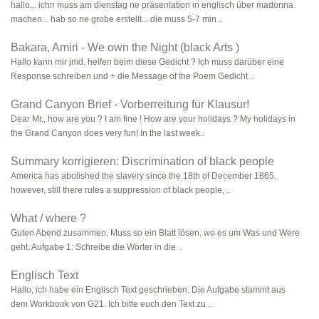
hallo... ichn muss am dienstag ne präsentation in englisch über madonna
machen... hab so ne grobe erstellt... die muss 5-7 min ..
Bakara, Amiri - We own the Night (black Arts )
Hallo kann mir jmd. helfen beim diese Gedicht ? Ich muss darüber eine
Response schreiben und + die Message of the Poem Gedicht ..
Grand Canyon Brief - Vorberreitung für Klausur!
Dear Mr., how are you ? I am fine ! How are your holidays ? My holidays in
the Grand Canyon does very fun! In the last week..
Summary korrigieren: Discrimination of black people
America has abolished the slavery since the 18th of December 1865,
however, still there rules a suppression of black people, ..
What / where ?
Guten Abend zusammen. Muss so ein Blatt lösen, wo es um Was und Were
geht. Aufgabe 1: Schreibe die Wörter in die ..
Englisch Text
Hallo, ich habe ein Englisch Text geschrieben. Die Aufgabe stammt aus
dem Workbook von G21. Ich bitte euch den Text zu ..