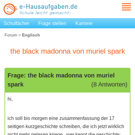
Schulfächer
Frage stellen
Karriere
Forum
>
Englisch
the black madonna von muriel spark
Frage: the black madonna von muriel
spark
(8 Antworten)
hi,
ich soll bis morgen eine zusammenfassung der 17
seitigen kurzgeschichte schreiben, die ich jetzt wirklich
nicht mehr gelesen kriege.. wer kennt die geschichte;