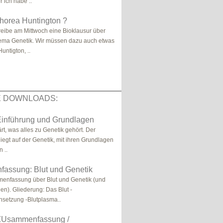
r ich habe ..
horea Huntington ?
hreibe am Mittwoch eine Bioklausur über
ema Genetik. Wir müssen dazu auch etwas
untigton, ..
E DOWNLOADS:
Einführung und Grundlagen
ärt, was alles zu Genetik gehört. Der
iegt auf der Genetik, mit ihren Grundlagen
 ..
assung: Blut und Genetik
enfassung über Blut und Genetik (und
en). Gliederung: Das Blut -
setzung -Blutplasma..
 ZUsammenfassung /