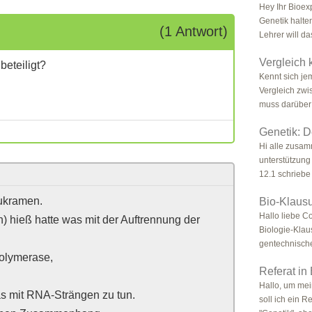
Hey Ihr Bioexp
Genetik halte
(1 Antwort)
Lehrer will da
Vergleich 
eteiligt?
Kennt sich je
Vergleich zwi
muss darüber 
Genetik: D
Hi alle zusam
unterstützung
12.1 schriebe 
ukramen.
Bio-Klausu
Hallo liebe C
) hieß hatte was mit der Auftrennung der
Biologie-Klau
gentechnische
olymerase,
Referat in
Hallo, um mei
s mit RNA-Strängen zu tun.
soll ich ein 