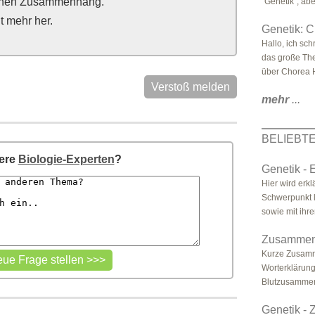
gischen Zusammenhang.
"Genetik", abe
t mehr her.
Genetik: C
Hallo, ich sc
das große Th
über Chorea H
Verstoß melden
mehr
...
BELIEBT
sere
Biologie-Experten
?
Genetik - 
Hier wird erkl
Schwerpunkt l
sowie mit ihren
Zusammenf
Kurze Zusamm
Worterklärung
Blutzusammen
Genetik -