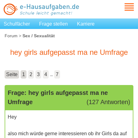
Schulfächer
Frage stellen
Karriere
Forum
>
Sex / Sexualität
hey girls aufgepasst ma ne Umfrage
Seite
1
2
3
4
..
7
Frage: hey girls aufgepasst ma ne
Umfrage
(127 Antworten)
Hey
also mich würde gerne interessieren ob ihr Girls da auf