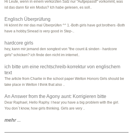
Hi Leute, wenn in einem verkürzten Satz nur "Aufgepasst!" vorkommt, was
ist das dann für ein Modus? Ich habe gelesen, es soll..
Englisch Überprüfung
Hi könnt ihr mir das mal Überprüfen ^^ 1.-Both girls have got brothers -Both
have a hobby.Sinead is very good in Step-..
hardcore girls
hey, kann mir jemand den songtext von "the count & sinden - hardcore
girls" schicken? ich finde den nicht im internet..
ich bitte um eine rechtschreib-korrektur von englischem
text
The article from Charlie in the school paper Welton Honors Girls should be
take place in Welton I think that also ..
An Answer from the Agony aunt: Korrigieren bitte
Dear Raphael, Hello Raphy. I hear you have a big problem with the girl.
You don`t know, how girls thinking. Girls are very ..
mehr
...