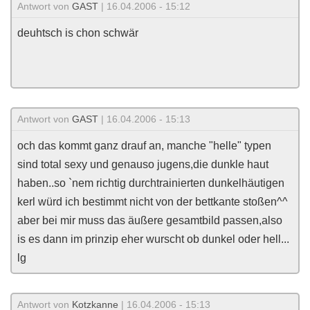
Antwort von
GAST
| 16.04.2006 - 15:12
deuhtsch is chon schwär
Antwort von
GAST
| 16.04.2006 - 15:13
och das kommt ganz drauf an, manche "helle" typen
sind total sexy und genauso jugens,die dunkle haut
haben..so `nem richtig durchtrainierten dunkelhäutigen
kerl würd ich bestimmt nicht von der bettkante stoßen^^
aber bei mir muss das äußere gesamtbild passen,also
is es dann im prinzip eher wurscht ob dunkel oder hell...
lg
Antwort von
Kotzkanne
| 16.04.2006 - 15:13