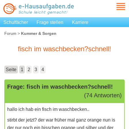
Schulfächer
Frage stellen
Karriere
Forum
>
Kummer & Sorgen
fisch im waschbecken?schnell!
Seite
1
2
3
4
Frage: fisch im waschbecken?schnell!
(74 Antworten)
hallo ich hab ein fisch im waschbecken..
stirbt der jetzt? der war früher mal ganz orange nun is
der nur noch ein bisschen orange und silber und der