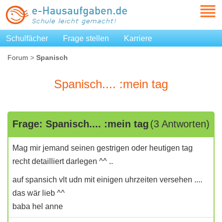
Schulfächer
Frage stellen
Karriere
Forum
>
Spanisch
Spanisch.... :mein tag
Frage: Spanisch.... :mein tag
(3 Antworten)
Mag mir jemand seinen gestrigen oder heutigen tag
recht detailliert darlegen ^^ ..
auf spansich vlt udn mit einigen uhrzeiten versehen ....
das wär lieb ^^
baba hel anne