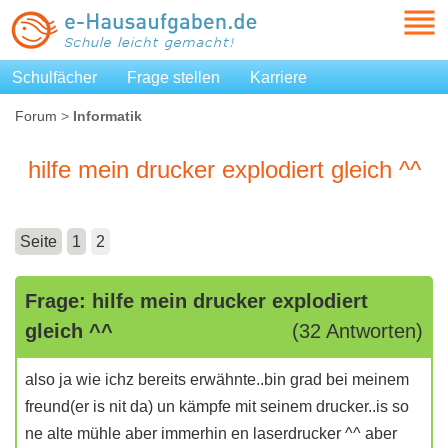
Schulfächer
Frage stellen
Karriere
Forum
>
Informatik
hilfe mein drucker explodiert gleich ^^
Seite
1
2
Frage: hilfe mein drucker explodiert
gleich ^^
(32 Antworten)
also ja wie ichz bereits erwähnte..bin grad bei meinem
freund(er is nit da) un kämpfe mit seinem drucker..is so
ne alte mühle aber immerhin en laserdrucker ^^ aber