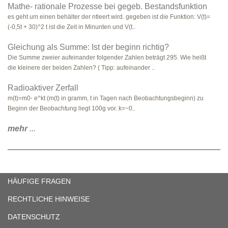
Mathe- rationale Prozesse bei gegeb. Bestandsfunktion
es geht um einen behälter der ntleert wird. gegeben ist die Funktion: V(t)=
(-0,5t + 30)^2 t ist die Zeit in Minunten und V(t..
Gleichung als Summe: Ist der beginn richtig?
Die Summe zweier aufeinander folgender Zahlen beträgt 295. Wie heißt
die kleinere der beiden Zahlen? ( Tipp: aufeinander ..
Radioaktiver Zerfall
m(t)=m0⋅ e^kt (m(t) in gramm, t in Tagen nach Beobachtungsbeginn) zu
Beginn der Beobachtung liegt 100g vor. k=−0..
mehr
...
HÄUFIGE FRAGEN
RECHTLICHE HINWEISE
DATENSCHUTZ