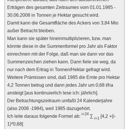
Erträgen des gesamten Zeitraumes vom 01.01.1985 -
30.06.2008 in Tonnen je Hektar gesucht wird.
Damit kann die Gesamtfläche des Ackers von 3,84 Mio
außer Betracht bleiben.
Man kann sie später hineinmultiplizieren, bzw. man
könnte diese in die Summenformel pro Jahr als Faktor
einrechnen mit der Folge, daß man sie dann vor das
Summenzeichen ziehen kann. Dann fiele sie weg, da
nur nach dem Ertrag in Tonnen/Hektar gefragt wird.
Weitere Prämissen sind, daß 1985 die Ernte pro Hektar
4,2 Tonnen betrug und dann jedes Jahr um 0,68 t/ha
ansteigt [aus kontinuierlich lese ich: jährlich].
Der Betrachtungszeitraum umfaßt 24 Kalenderjahre
(also 2008 -1984), weil 1985 dazugehört.
i=24
Ich leite daraus folgende Formel ab:
∑
[4,2 +(i-
i=1
1)*0,68]