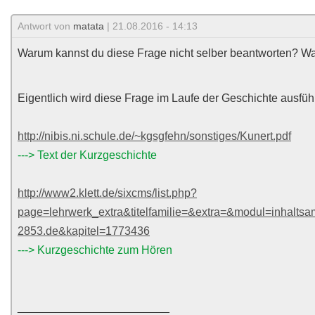
Antwort von
matata
| 21.08.2016 - 14:13
Warum kannst du diese Frage nicht selber beantworten? Was
Eigentlich wird diese Frage im Laufe der Geschichte ausführ
http://nibis.ni.schule.de/~kgsgfehn/sonstiges/Kunert.pdf
---> Text der Kurzgeschichte
http://www2.klett.de/sixcms/list.php?
page=lehrwerk_extra&titelfamilie=&extra=&modul=inhaltsa
2853.de&kapitel=1773436
---> Kurzgeschichte zum Hören
________________________