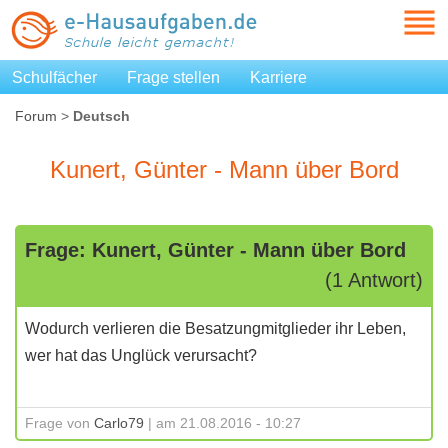
Schulfächer
Frage stellen
Karriere
Forum
>
Deutsch
Kunert, Günter - Mann über Bord
Frage: Kunert, Günter - Mann über Bord
(1 Antwort)
Wodurch verlieren die Besatzungmitglieder ihr Leben,
wer hat das Unglück verursacht?
Frage von
Carlo79
| am 21.08.2016 - 10:27