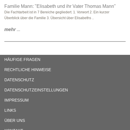
Familie Mann: "Elisabeth und ihr Vater Thomas Mann"
Die Fachtarbeit ist in 7 Bereiche gegliedert. 1. Vorwort 2. Ein kurzer
Überblick über die Familie 3. Übersicht über Elisabeths ..
mehr
...
HÄUFIGE FRAGEN
RECHTLICHE HINWEISE
DATENSCHUTZ
DATENSCHUTZEINSTELLUNGEN
IMPRESSUM
LINKS
ÜBER UNS