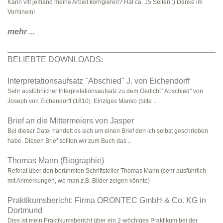
Kann vllt jemand meine Arbeit korrigieren? Hat ca. 15 Seiten :) Danke im
Vorhinein!
mehr
...
BELIEBTE DOWNLOADS:
Interpretationsaufsatz "Abschied" J. von Eichendorff
Sehr ausführlicher Interpretationsaufsatz zu dem Gedicht "Abschied" von
Joseph von Eichendorff (1810). Einziges Manko (bitte ..
Brief an die Mittermeiers von Jasper
Bei dieser Datei handelt es sich um einen Brief den ich selbst geschrieben
habe. Diesen Brief sollten wir zum Buch das ..
Thomas Mann (Biographie)
Referat über den berühmten Schriftsteller Thomas Mann (sehr ausführlich
mit Anmerkungen, wo man z.B. Bilder zeigen könnte)
Praktikumsbericht: Firma ORONTEC GmbH & Co. KG in
Dortmund
Dies ist mein Praktikumsbericht über ein 2-wöchiges Praktikum bei der