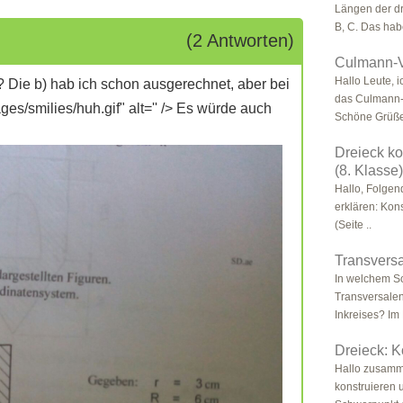
Längen der dr
B, C. Das habe
(2 Antworten)
Culmann-V
Hallo Leute, 
? Die b) hab ich schon ausgerechnet, aber bei
das Culmann-
ges/smilies/huh.gif" alt='' /> Es würde auch
Schöne Grüße
Dreieck ko
(8. Klasse)
Hallo, Folgen
erklären: Kon
(Seite ..
Transvers
In welchem Sc
Transversalen
Inkreises? Im 
Dreieck: K
Hallo zusamme
konstruieren 