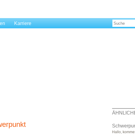
len
Karriere
ÄHNLICH
werpunkt
Schwerpunk
Hallo, komme 