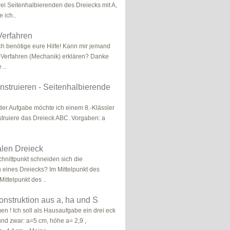
ei Seitenhalbierenden des Dreiecks mit A,
 ich..
erfahren
ich benötige eure Hilfe! Kann mir jemand
Verfahren (Mechanik) erklären? Danke
 ..
nstruieren - Seitenhalbierende
der Aufgabe möchte ich einem 8.-Klässler
struiere das Dreieck ABC. Vorgaben: a
alen Dreieck
hnittpunkt schneiden sich die
 eines Dreiecks? Im Mittelpunkt des
Mittelpunkt des ..
onstruktion aus a, ha und S
n ! Ich soll als Hausaufgabe ein drei eck
und zwar: a=5 cm, höhe a= 2,9 ,