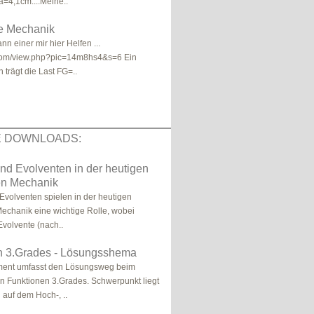
=4,1cm....Meine..
e Mechanik
nn einer mir hier Helfen ...
c.com/view.php?pic=14m8hs4&s=6 Ein
trägt die Last FG=..
E DOWNLOADS:
nd Evolventen in der heutigen
en Mechanik
Evolventen spielen in der heutigen
echanik eine wichtige Rolle, wobei
 Evolvente (nach..
n 3.Grades - Lösungsshema
ent umfasst den Lösungsweg beim
 Funktionen 3.Grades. Schwerpunkt liegt
 auf dem Hoch-, ..