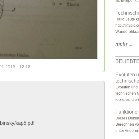
Schwerpunkt a
Technisch
Hallo Leute ka
http://tinypi
Wanddrehkran 
mehr
...
BELIEBT
01.2016 - 12:18
Evoluten u
technisch
Evoluten und 
technischen M
letzteres, die
Funktione
Dieses Dokum
binsky/kap5.pdf
Berechnen von
unter Anderen