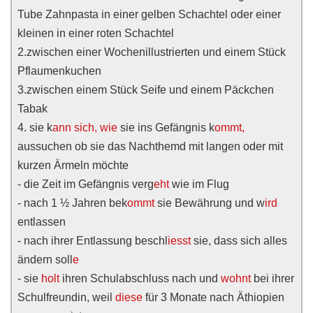
Tube Zahnpasta in einer gelben Schachtel oder einer
kleinen in einer roten Schachtel
2.zwischen einer Wochenillustrierten und einem Stück
Pflaumenkuchen
3.zwischen einem Stück Seife und einem Päckchen
Tabak
4. sie k
ann sich,
wie
sie ins Gefängnis k
ommt,
aussuchen ob sie das Nachthemd mit langen oder mit
kurzen Ärmeln möchte
- die Zeit im Gefängnis verg
eht
wie im Flug
- nach 1 ½ Jahren bek
ommt
sie Bewährung und w
ird
entlassen
- nach ihrer Entlassung beschl
iesst
sie, dass sich alles
ändern soll
e
- sie
holt
ihren Schulabschluss nach und
wohnt
bei ihrer
Schulfreundin, weil
diese
für 3 Monate nach Äthiopien