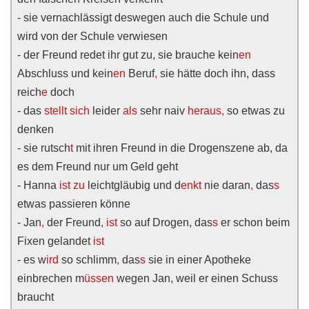
- sie vernachlässigt deswegen auch die Schule und
wird von der Schule verwiesen
- der Freund redet ihr gut zu, sie brauche kein
en
Abschluss und kein
en
Beruf
,
sie hätte doch ihn, dass
reich
e
doch
- das
stellt sich
leider
als
sehr naiv
heraus,
so etwas zu
denken
- sie rutsch
t
mit ihren Freund in die Drogenszene ab, da
es dem Freund nur um Geld geht
- Hanna
ist
zu
leichtgläubig und d
enkt
nie daran
,
das
s
etwas passieren könne
- Jan
,
der Freund
,
ist
so auf Drogen, das
s
er schon beim
Fixen gelandet
ist
- es w
ird
so schlimm
,
das
s
sie in einer Apotheke
einbrechen m
üssen
wegen Jan, weil er einen Schuss
braucht