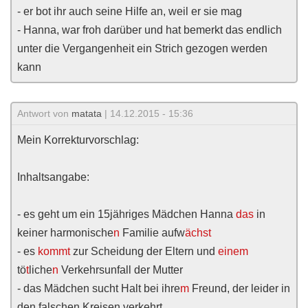
- er bot ihr auch seine Hilfe an, weil er sie mag
- Hanna, war froh darüber und hat bemerkt das endlich
unter die Vergangenheit ein Strich gezogen werden
kann
Antwort von
matata
| 14.12.2015 - 15:36
Mein Korrekturvorschlag:
Inhaltsangabe:
- es geht um ein 15jähriges Mädchen Hanna
das
in
keiner harmonische
n
Familie aufw
ächst
- es
kommt
zur Scheidung der Eltern und
einem
tö
t
liche
n
Verkehrsunfall der Mutter
- das Mädchen sucht Halt bei ihre
m
Freund, der leider in
den falschen Kreisen verkehrt