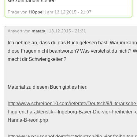
sie zueinander stehen
Frage von
HOppel
| am 13.12.2015 - 21:07
Antwort von
matata
| 13.12.2015 - 21:31
Ich nehme an, dass du das Buch gelesen hast. Warum kann
diese Fragen nicht beantworten? Was verstehst du nicht? 
macht dir Schwierigkeiten?
Material zu diesem Buch gibt es hier:
http://www.schreiben10.com/referate/Deutsch/9/Literarische
Figurencharakteristik---Ingeborg-Bayer-Die-vier-Freiheiten-
Hanna-B-reon.php
http://www.pausenhof.de/referat/deutsch/die-vier-freiheiten-