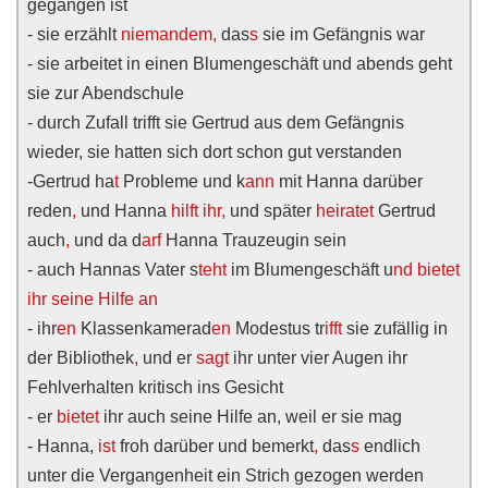
gegangen ist
- sie erzählt
niemandem,
das
s
sie im Gefängnis war
- sie arbeitet in einen Blumengeschäft und abends geht
sie zur Abendschule
- durch Zufall trifft sie Gertrud aus dem Gefängnis
wieder, sie hatten sich dort schon gut verstanden
-Gertrud ha
t
Probleme und k
ann
mit Hanna darüber
reden
,
und Hanna
hilft ihr,
und später
heiratet
Gertrud
auch
,
und da d
arf
Hanna Trauzeugin sein
- auch Hannas Vater s
teht
im Blumengeschäft u
nd bietet
ihr seine Hilfe an
- ihr
en
Klassenkamerad
en
Modestus tr
ifft
sie zufällig in
der Bibliothek
,
und er
sagt
ihr unter vier Augen ihr
Fehlverhalten kritisch ins Gesicht
- er
bietet
ihr auch seine Hilfe an, weil er sie mag
- Hanna,
ist
froh darüber und bemerkt
,
das
s
endlich
unter die Vergangenheit ein Strich gezogen werden