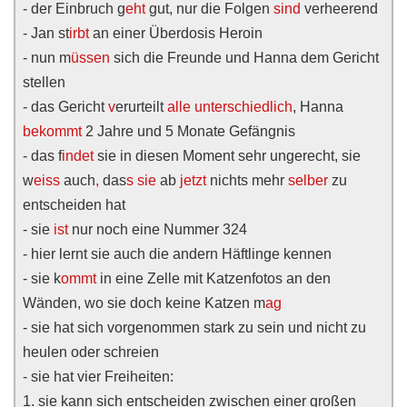
- der Einbruch g
eht
gut, nur die Folgen
sind
verheerend
- Jan st
irbt
an einer Überdosis Heroin
- nun m
üssen
sich die Freunde und Hanna dem Gericht
stellen
- das Gericht
v
erurteilt
alle unterschiedlich
, Hanna
bekommt
2 Jahre und 5 Monate Gefängnis
- das f
indet
sie in diesen Moment sehr ungerecht, sie
w
eiss
auch
,
das
s
sie
ab
jetzt
nichts mehr
selber
zu
entscheiden hat
- sie
ist
nur noch eine Nummer 324
- hier lernt sie auch die andern Häftlinge kennen
- sie k
ommt
in eine Zelle mit Katzenfotos an den
Wänden, wo sie doch keine Katzen m
ag
- sie hat sich vorgenommen stark zu sein und nicht zu
heulen oder schreien
- sie hat vier Freiheiten:
1. sie kann sich entscheiden zwischen einer großen