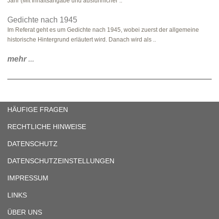
Jahr (Mit Inhaltsangabe und ausführlicher ..
Gedichte nach 1945
Im Referat geht es um Gedichte nach 1945, wobei zuerst der allgemeine
historische Hintergrund erläutert wird. Danach wird als ..
mehr
...
HÄUFIGE FRAGEN
RECHTLICHE HINWEISE
DATENSCHUTZ
DATENSCHUTZEINSTELLUNGEN
IMPRESSUM
LINKS
ÜBER UNS