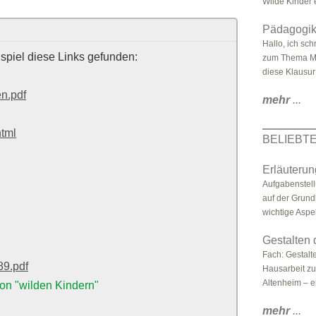
Wilde Kinder e
Pädagogik
Hallo, ich sc
spiel diese Links gefunden:
zum Thema Mon
diese Klausur 
en.pdf
mehr
...
html
BELIEBT
Erläuterun
Aufgabenstell
auf der Grund
wichtige Aspek
Gestalten
Fach: Gestalt
89.pdf
Hausarbeit zu
Altenheim – ei
on "wilden Kindern"
mehr
...