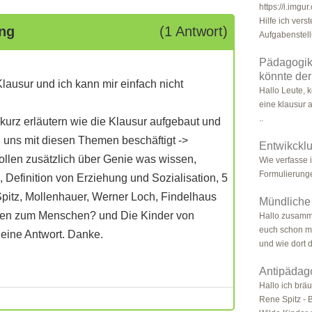
https://i.imgu
Hilfe ich vers
ung
(1 Antwort)
Aufgabenstell
Pädagogik
könnte de
ausur und ich kann mir einfach nicht
Hallo Leute, k
eine klausur 
..
 kurz erläutern wie die Klausur aufgebaut und
 uns mit diesen Themen beschäftigt ->
Entwikcklu
sollen zusätzlich über Genie was wissen,
Wie verfasse 
Formulierung
, Definition von Erziehung und Sozialisation, 5
pitz, Mollenhauer, Werner Loch, Findelhaus
Mündliche
en zum Menschen? und Die Kinder von
Hallo zusamme
euch schon mü
 eine Antwort. Danke.
und wie dort di
Antipädag
Hallo ich bräu
Rene Spitz - 