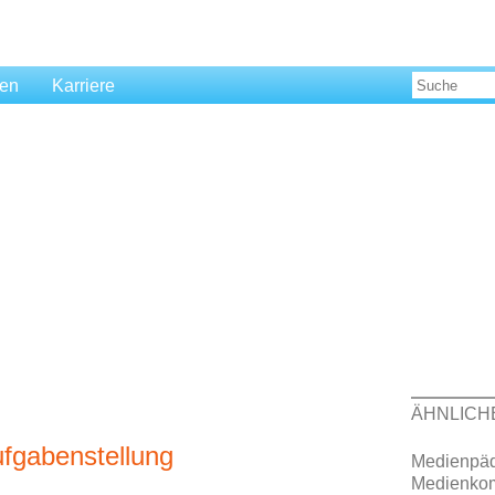
len
Karriere
ÄHNLICH
fgabenstellung
Medienpäd
Medienko