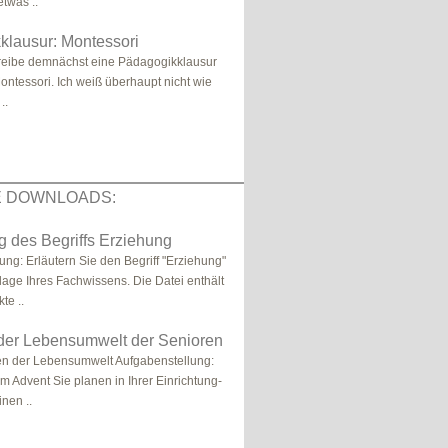
twas ..
klausur: Montessori
hreibe demnächst eine Pädagogikklausur
tessori. Ich weiß überhaupt nicht wie
..
E DOWNLOADS:
g des Begriffs Erziehung
ung: Erläutern Sie den Begriff "Erziehung"
lage Ihres Fachwissens. Die Datei enthält
te ..
 der Lebensumwelt der Senioren
en der Lebensumwelt Aufgabenstellung:
m Advent Sie planen in Ihrer Einrichtung-
nen ..