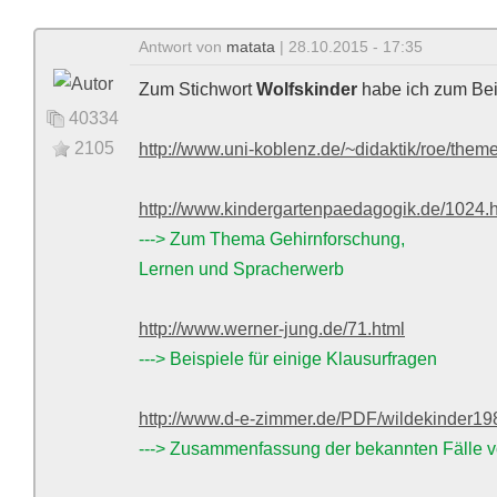
Antwort von
matata
| 28.10.2015 - 17:35
Zum Stichwort
Wolfskinder
habe ich zum Bei
40334
2105
http://www.uni-koblenz.de/~didaktik/roe/them
http://www.kindergartenpaedagogik.de/1024.
---> Zum Thema Gehirnforschung,
Lernen und Spracherwerb
http://www.werner-jung.de/71.html
---> Beispiele für einige Klausurfragen
http://www.d-e-zimmer.de/PDF/wildekinder19
---> Zusammenfassung der bekannten Fälle v