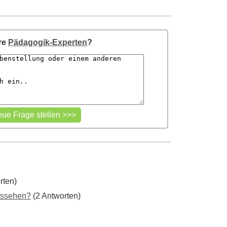
re
Pädagogik-Experten
?
rten)
aussehen?
(2 Antworten)