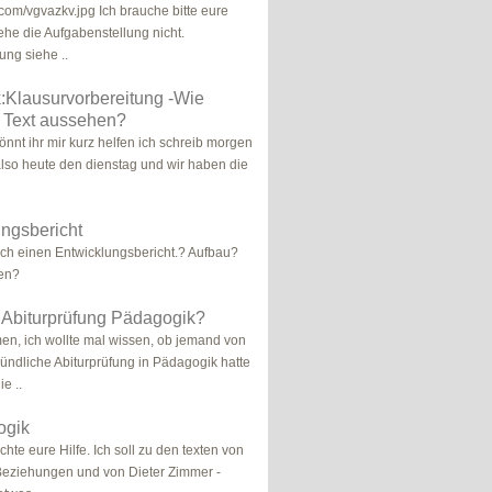
r.com/vgvazkv.jpg Ich brauche bitte eure
tehe die Aufgabenstellung nicht.
ung siehe ..
:Klausurvorbereitung -Wie
r Text aussehen?
önnt ihr mir kurz helfen ich schreib morgen
also heute den dienstag und wir haben die
ngsbericht
ich einen Entwicklungsbericht.? Aufbau?
en?
 Abiturprüfung Pädagogik?
n, ich wollte mal wissen, ob jemand von
ndliche Abiturprüfung in Pädagogik hatte
e ..
ogik
chte eure Hilfe. Ich soll zu den texten von
Beziehungen und von Dieter Zimmer -