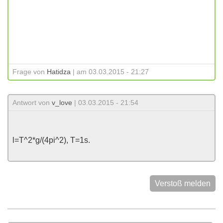
Frage von
Hatidza
| am 03.03.2015 - 21:27
Antwort von
v_love
| 03.03.2015 - 21:54
l=T^2*g/(4pi^2), T=1s.
Verstoß melden