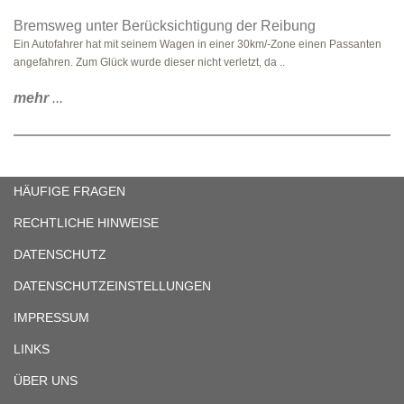
Bremsweg unter Berücksichtigung der Reibung
Ein Autofahrer hat mit seinem Wagen in einer 30km/-Zone einen Passanten
angefahren. Zum Glück wurde dieser nicht verletzt, da ..
mehr
...
HÄUFIGE FRAGEN
RECHTLICHE HINWEISE
DATENSCHUTZ
DATENSCHUTZEINSTELLUNGEN
IMPRESSUM
LINKS
ÜBER UNS