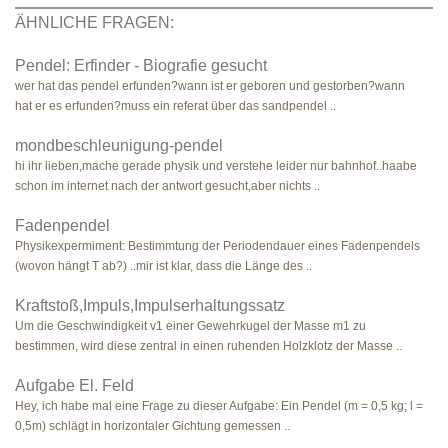
ÄHNLICHE FRAGEN:
Pendel: Erfinder - Biografie gesucht
wer hat das pendel erfunden?wann ist er geboren und gestorben?wann
hat er es erfunden?muss ein referat über das sandpendel ..
mondbeschleunigung-pendel
hi ihr lieben,mache gerade physik und verstehe leider nur bahnhof..haabe
schon im internet nach der antwort gesucht,aber nichts ..
Fadenpendel
Physikexpermiment: Bestimmtung der Periodendauer eines Fadenpendels
(wovon hängt T ab?) ..mir ist klar, dass die Länge des ..
Kraftstoß,Impuls,Impulserhaltungssatz
Um die Geschwindigkeit v1 einer Gewehrkugel der Masse m1 zu
bestimmen, wird diese zentral in einen ruhenden Holzklotz der Masse ..
Aufgabe El. Feld
Hey, ich habe mal eine Frage zu dieser Aufgabe: Ein Pendel (m = 0,5 kg; l =
0,5m) schlägt in horizontaler Gichtung gemessen ..