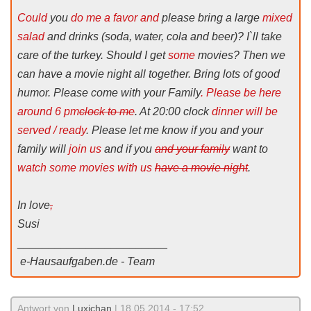
C
ould
you
do me a favor and
please bring a large
mixed
salad
and drinks (soda, water, cola and beer)? I`ll take
care of the turkey. Should I get
some
movies? Then we
can have a movie night all together. Bring lots of good
humor. Please come with your Family
. Please be here
around
6 pm
clock to me
. At 20:00 clock
dinner will be
served / ready
. Please let me know if you and your
family will
join us
and if you
and your family
want to
watch some movies with us
have a movie night
.
In love
,
Susi
________________________
e-Hausaufgaben.de - Team
Antwort von
Luxichan
| 18.05.2014 - 17:52