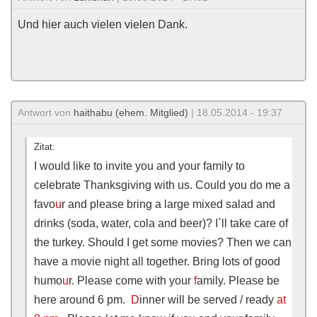
Und hier auch vielen vielen Dank.
Antwort von
haithabu (ehem. Mitglied)
| 18.05.2014 - 19:37
Zitat:
I would like to invite you and your family to
celebrate Thanksgiving with us. Could you do me a
favo
u
r and please bring a large mixed salad and
drinks (soda, water, cola and beer)? I`ll take care of
the turkey. Should I get some movies? Then we can
have a movie night all together. Bring lots of good
humo
u
r. Please come with your
f
amily. Please be
here around 6 pm.
D
inner will be served / ready
at