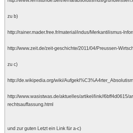
http://www.lernstunde.de/thema/absolutismus/grundwissen.
zu b)
http://rainer.mader.free.fr/material/indus/Merkantilismus-Info
http://www.zeit.de/zeit-geschichte/2011/04/Preussen-Wirtscha
zu c)
http://de.wikipedia.org/wiki/Aufgekl%C3%A4rter_Absolutis
http://www.wasistwas.de/aktuelles/artikel/link//6bff4d0615/ar
rechtsauffassung.html
und zur guten Letzt ein Link für a-c)