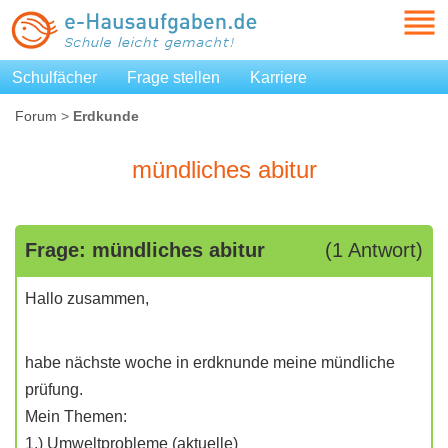
Schulfächer
Frage stellen
Karriere
Forum
>
Erdkunde
mündliches abitur
Frage: mündliches abitur
(1 Antwort)
Hallo zusammen,
habe nächste woche in erdknunde meine mündliche
prüfung.
Mein Themen:
1.) Umweltprobleme (aktuelle)