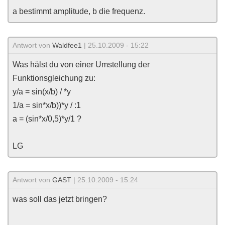
a bestimmt amplitude, b die frequenz.
Antwort von
Waldfee1
| 25.10.2009 - 15:22
Was hälst du von einer Umstellung der
Funktionsgleichung zu:
y/a = sin(x/b) / *y
1/a = sin*x/b))*y / :1
a = (sin*x/0,5)*y/1 ?
LG
Antwort von
GAST
| 25.10.2009 - 15:24
was soll das jetzt bringen?