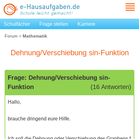
Schulfächer
Frage stellen
Karriere
Forum
>
Mathematik
Dehnung/Verschiebung sin-Funktion
Frage: Dehnung/Verschiebung sin-
Funktion
(16 Antworten)
Hallo,
brauche dringend eure Hilfe.
Ich soll die Dehnung oder Verschiebung des Graphens f