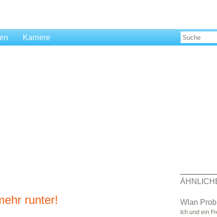
len
Karriere
ÄHNLICH
mehr runter!
Wlan Prob
Ich und ein F