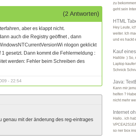
zu bekommen.
geht sein Inter
(2 Antworten)
HTML Tabe
Hey Leute, ic
erfahren, aber es klappt nicht.
weiter. Ich m
ann auch die Registry geöffnet , dann
und es hackt e
dowsNTCurrentVersionWi nlogon geklickt
Kauf eine
1 gesetzt. Dann kommt die Fehlermeldung :
Hallöle :) So
tet werden: Fehler beim Schreiben des
Laptop kaufen
Schnick Schna
009 - 22:54
Java: Text
Kann mir jema
helfen ? Habe
nicht mehr we
Internet o
Hallo.. ich h
du genau mit der änderung des reg-eintrages
VPCEA2S1E/L .
so ner box ins 