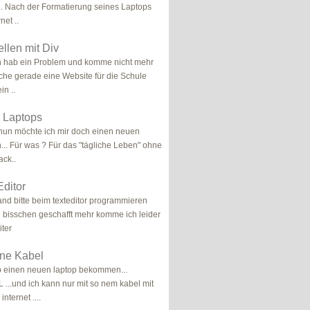
 Nach der Formatierung seines Laptops
net ..
llen mit Div
h hab ein Problem und komme nicht mehr
ache gerade eine Website für die Schule
in ..
s Laptops
, nun möchte ich mir doch einen neuen
... Für was ? Für das "tägliche Leben" ohne
ck..
Editor
nd bitte beim texteditor programmieren
 bisschen geschafft mehr komme ich leider
iter
hne Kabel
ab einen neuen laptop bekommen...
..und ich kann nur mit so nem kabel mit
internet ....