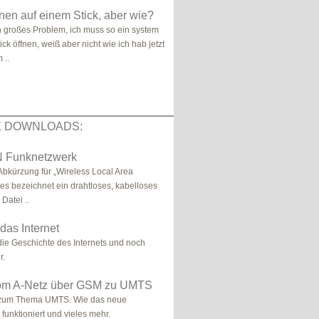
nen auf einem Stick, aber wie?
in großes Problem, ich muss so ein system
ck öffnen, weiß aber nicht wie ich hab jetzt
 ..
E DOWNLOADS:
 Funknetzwerk
Abkürzung für „Wireless Local Area
es bezeichnet ein drahtloses, kabelloses
Datei ..
 das Internet
die Geschichte des Internets und noch
r.
om A-Netz über GSM zu UMTS
 zum Thema UMTS. Wie das neue
funktioniert und vieles mehr.