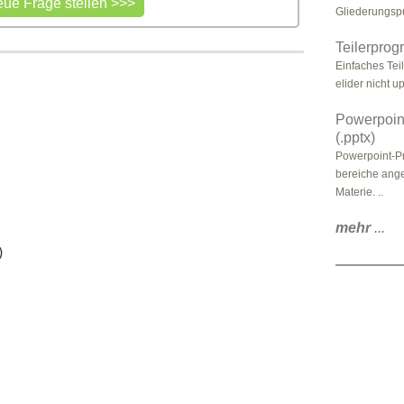
Gliederungspu
Teilerprog
Einfaches Tei
elider nicht u
Powerpoint
(.pptx)
Powerpoint-Pr
bereiche anges
Materie. ..
mehr
...
)