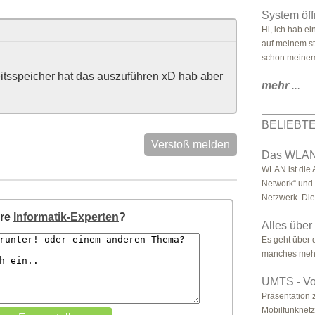
System öff
Hi, ich hab e
auf meinem sti
schon meinem
beitsspeicher hat das auszuführen xD hab aber
mehr
...
BELIEBT
Verstoß melden
Das WLAN
WLAN ist die 
Network“ und 
Netzwerk. Die 
ere
Informatik-Experten
?
Alles über
Es geht über 
manches meh
UMTS - V
Präsentation
Mobilfunknetz 