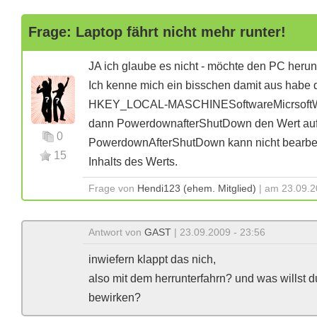
Frage: Laptop fährt nicht mehr runter!
JA ich glaube es nicht - möchte den PC herunt
Ich kenne mich ein bisschen damit aus habe d
HKEY_LOCAL-MASCHINESoftwareMicrsoftWin
dann PowerdownafterShutDown den Wert auf 
0
PowerdownAfterShutDown kann nicht bearbei
15
Inhalts des Werts.
Frage von
Hendi123 (ehem. Mitglied)
| am 23.09.2
Antwort von
GAST
| 23.09.2009 - 23:56
inwiefern klappt das nich,
also mit dem herrunterfahrn? und was willst 
bewirken?