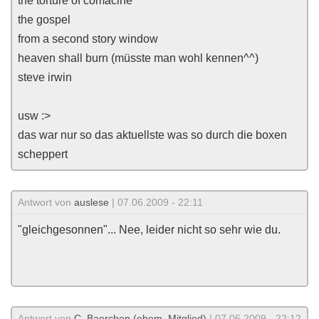
the torture of comacine
the gospel
from a second story window
heaven shall burn (müsste man wohl kennen^^)
steve irwin
usw :>
das war nur so das aktuellste was so durch die boxen
scheppert
Antwort von
auslese
| 07.06.2009 - 22:11
"gleichgesonnen"... Nee, leider nicht so sehr wie du.
Antwort von
C. Baerchen (ehem. Mitglied)
| 07.06.2009 - 22:12