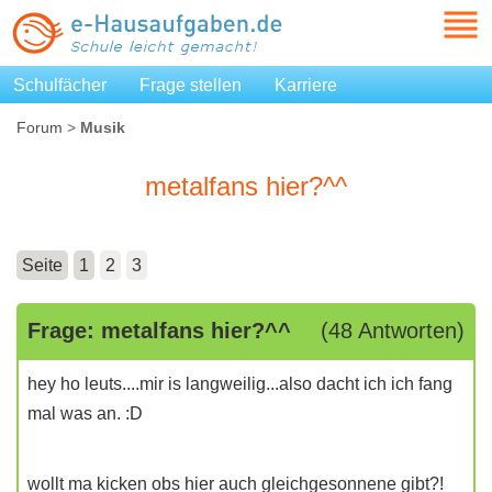
Schulfächer
Frage stellen
Karriere
Forum
>
Musik
metalfans hier?^^
Seite
1
2
3
Frage: metalfans hier?^^
(48 Antworten)
hey ho leuts....mir is langweilig...also dacht ich ich fang
mal was an. :D
wollt ma kicken obs hier auch gleichgesonnene gibt?!