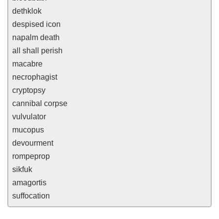
dethklok
despised icon
napalm death
all shall perish
macabre
necrophagist
cryptopsy
cannibal corpse
vulvulator
mucopus
devourment
rompeprop
sikfuk
amagortis
suffocation