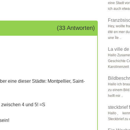
eine Stadt vo
ich auch etwas
Französisc
Hey, wollte fr
(33 Antworten)
été en mer du
une île ..
La ville d
Hallo Zusamen
Geschichte Co
Karolinenzeit (
Bildbesch
ber eine dieser Städte: Montpellier, Saint-
Hallo ich bra
zu einem Bild.
helft mir ..
te zwischen 4 und 5! =S
steckbrief
Hallo , kennt
Steckbrief zu 
sein!