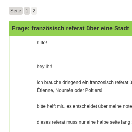
Seite
1
2
Frage: französisch referat über eine Stadt
hilfe!
hey ihr!
ich brauche dringend ein französisch referat ü
Étienne, Nouméa oder Poitiers!
bitte helft mir.. es entscheidet über meine no
dieses referat muss nur eine halbe seite lang 