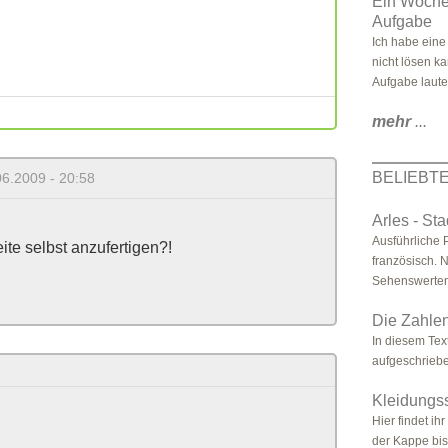
Ein Woche
Aufgabe
Ich habe eine
nicht lösen ka
Aufgabe lautet
mehr
...
BELIEBT
06.2009 - 20:58
Arles - St
Ausführliche P
ite selbst anzufertigen?!
französisch. 
Sehenswertem 
Die Zahlen
In diesem Tex
aufgeschrieb
Kleidungss
Hier findet ih
der Kappe bis