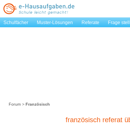
Schulfächer
Muster-Lösungen
Referate
Frage stel
Forum
>
Französisch
französisch referat ü