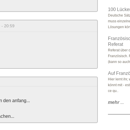
100 Lücke
Deutsche Sätz
muss einzelne
 - 20:59
Lösungen kön
Französisc
Referat
Referat über
Französisch. R
(kann so auch 
Auf Franzö
Hier lernt ihr
könnt mit - est
ce qu..
n den anfang...
mehr
...
chen...