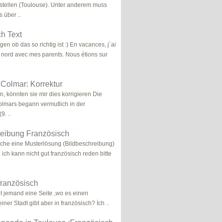
rstellen (Toulouse). Unter anderem muss
 über ..
h Text
agen ob das so richtig ist :) En vacances, j`ai
 nord avec mes parents. Nous étions sur
e Colmar: Korrektur
, könnten sie mir dies korrigieren Die
lmars begann vermutlich in der
9. ..
reibung Französisch
uche eine Musterlösung (Bildbeschreibung)
 ich kann nicht gut französisch reden bitte
 französisch
 jemand eine Seite ,wo es einen
einer Stadt gibt aber in französisch? İch ..