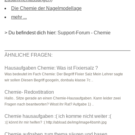
Die Chemie der Nagelmodellage
mehr ...
> Du befindest dich hier:
Support-Forum
-
Chemie
ÄHNLICHE FRAGEN:
Hausaufgaben Chemie: Was ist Fixiersalz ?
Was bedeutet im Fach Chemie: Der Begriff Fixier Salz Mein Lehrer sagte
wir sollen Diesen Begriff googeln, donbalu klasse 7c ..
Chemie- Redoxtitration
Hallo.. Sitze gerade an einen Chemie-Hausaufgaben. Kann leider zwei
Fragen nach beantworten? Wisst ihr Rat? Aufgabe 1) ..
Chemie hausaufgaben :( ich komme nicht weiter :(
:(( könnt ihr mir helfen? :( http://abload.de/img/image4bsmh.jpg
Chemie aufgaben zum thema säuren und basen